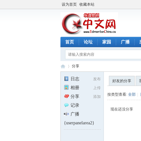
设为首页
收藏本站
首页
论坛
家园
广播
分享
日志
发布
好友的分享
相册
上传
埃
›
按类型查看:
全部
|
分享
添加
记录
现在还没分享
广播
{userpanelarea2}