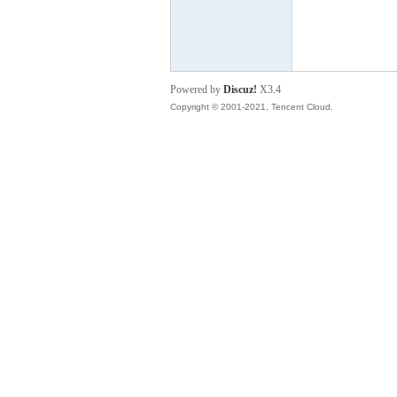
德
Powered by
Discuz!
X3.4
Copyright © 2001-2021, Tencent Cloud.
蒙