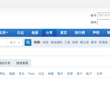
账号
密码
应用
日志
相册
分享
黄页
排行榜
声明
热搜:
短租
抽油烟机
工装
画画
吸尘器
窗帘
洗地毯
帖子
搜
手工皂
遮光
帐篷
床头柜
newton
francais
homestay
7
我的分享
随便看看
索
网址
|
视频
|
音乐
|
Flash
|
日志
|
相册
|
图片
|
投票
|
用户
|
帖子
|
文章