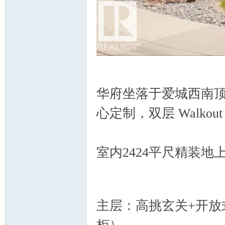
人
) T7 X7 S. X5 [
6 X& y7 E, c: V
华府坐落于爱城西南顶级名区
心定制，双层 Walko
社
室内2424平尺精装
2 T1 I$ h& X7 S. E( ^, P' Z% r
主层：高挑玄关+开放
区-