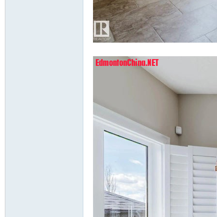
$ h9 k; |0 D' @% s" A