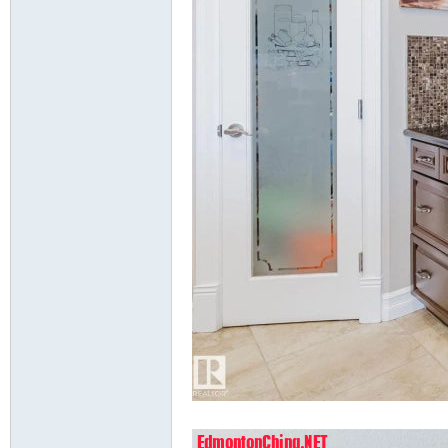
; X' R8 l; H( ^! V, }0 e% ~* _