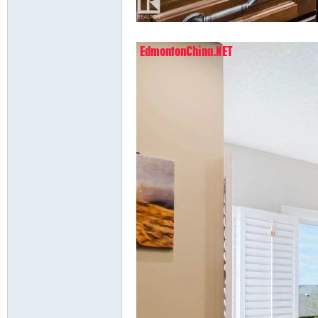
/ _9 g9 [1 i! A1 o- ?