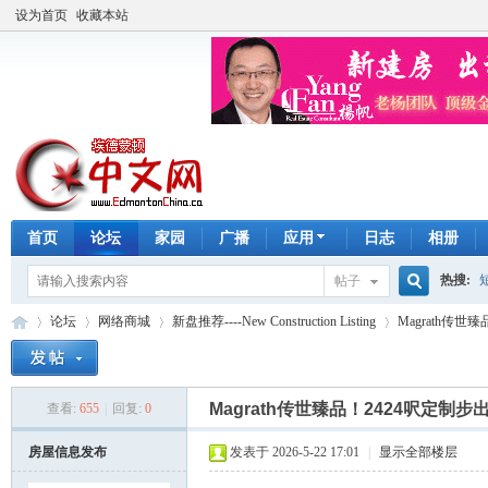
设为首页
收藏本站
首页
论坛
家园
广播
应用
日志
相册
热搜:
帖子
搜
论坛
网络商城
新盘推荐----New Construction Listing
Magrath传世
手工皂
索
Magrath传世臻品！2424呎定
查看:
655
|
回复:
0
埃
»
›
›
›
房屋信息发布
发表于 2026-5-22 17:01
|
显示全部楼层