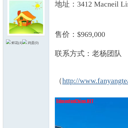
地址：3412 Macneil Li
a q7 M5 I8 T3 ?+ k: a; d9 ]- q
售价：$969,000
德
鲜花(
4
)
鸡蛋(
0
)
( c, Z1 b: u2 R3 E+ ]% ~( S. f. 
联系方式：老杨团队
1 
Y8 S$ t
9 N2 t& E8 l; y0 O# X; S5 |1 g
（
http://www.fanyangt
蒙