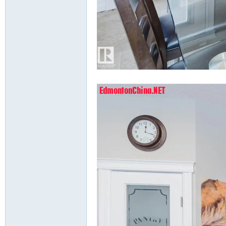
4 K6 K, b/ C% w- q* x0 j4 k7 I