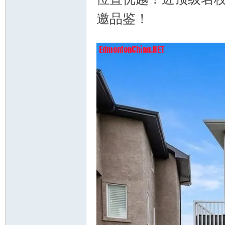
邀品鉴！
& ?( U( c% \/ f: q; l# L
nto
n