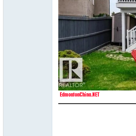
Ch
ina