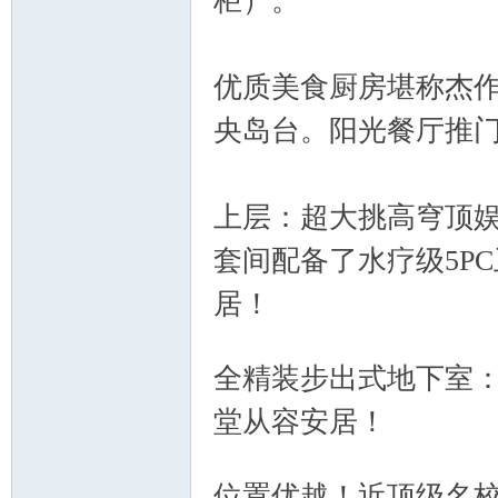
柜）。
% I$ G) g* w0 v4 x8 h
优质美食厨房堪称杰作
央岛台。阳光餐厅推
上层：超大挑高穹顶
Ed
套间配备了水疗级5P
居！
r1 F0 d. j( H& `1 U8 k%
& z4 z5 G% [ o8 c" i% q
全精装步出式地下室：
堂从容安居！
: ]6 x6 W0 
mo
1 i! `, c! u. B% B
位置优越！近顶级名