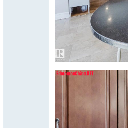
9 A$ z i: x' N. i1 {