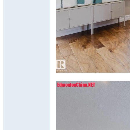
* {5 D4 k ?9 y8 _