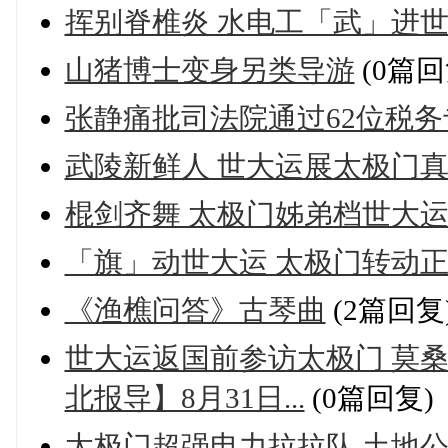
挥别脊椎炎 水电工「武」进
山猪博士变身另类导游
(0篇回
张静痛批司法院通过62位税务
武陵新鲜人 世大运展太极门
棍剑齐舞 太极门姊弟档世大
「旗」动世大运 太极门转动
《渔樵问答》古琴曲
(2篇回复
世大运返国前参访太极门 莫桑
北报导】8月31日...
(0篇回复)
太极门超强电力拉拉队 土地