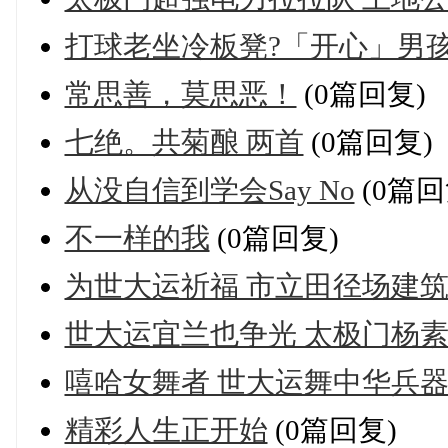
打球老坐冷板凳?「开心」男
常思善，莫思恶！
(0篇回复)
七绝。共菊酿 两首
(0篇回复)
从没自信到学会Say No
(0篇回
不一样的我
(0篇回复)
为世大运祈福 市立田径场建
世大运宜兰也争光 太极门杨
嘻哈女舞者 世大运舞中华兵
精彩人生正开始
(0篇回复)