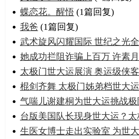
蝶恋花。醒悟
(1篇回复)
我爸
(1篇回复)
武术旋风闪耀国际 世纪之光
她成功拦阻诈骗上百万 许素
太极门世大运展演 奥运级侠
棍剑齐舞 太极门姊弟档世大
气喘儿谢建桐为世大运挑战极
台版美国队长现身世大运？太
生医女博士走出实验室 为世