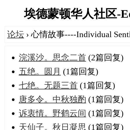
埃德蒙顿华人社区-Edmont
论坛
› 心情故事----Individual Sent
浣溪沙。思念二首
(2篇回复)
五绝。圆月
(1篇回复)
七绝。无题三首
(1篇回复)
唐多令。中秋独酌
(1篇回复)
诉衷情。野鹤云间
(1篇回复)
天仙子。秋日凝思
(1篇回复)