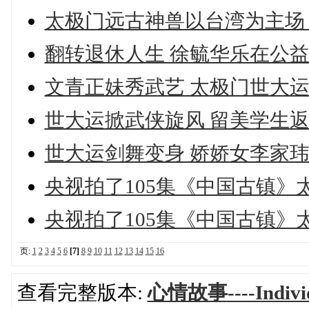
太极门远古神兽以台湾为主场
翻转退休人生 徐毓华乐在公益
文青正妹秀武艺 太极门世大
世大运掀武侠旋风 留美学生
世大运剑舞变身 娇娇女李家
央视拍了105集《中国古镇
央视拍了105集《中国古镇
页:
1
2
3
4
5
6
[7]
8
9
10
11
12
13
14
15
16
查看完整版本:
心情故事----Individ