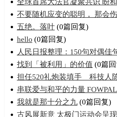
全球首席大法官凝聚共识 盼
不要随机应变的聪明， 那会
五绝。落叶
(0篇回复)
hello
(0篇回复)
人民日报整理：150句对偶佳
找到「被利用」的价值
(0篇回
担任520礼炮装填手 科技人
串联爱与和平的力量 FOWPA
我就是那十分之九
(0篇回复)
古风展新意 太极门运动会呈现co