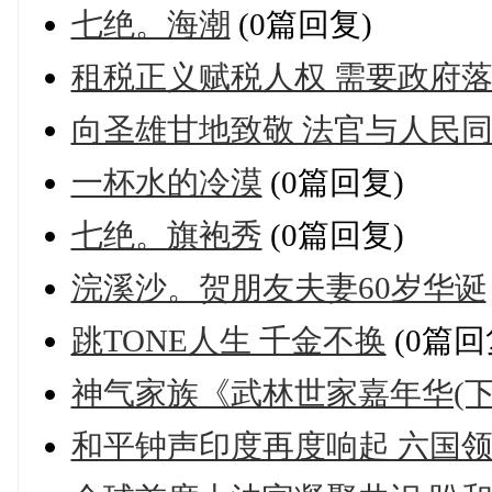
七绝。海潮
(0篇回复)
租税正义赋税人权 需要政府
向圣雄甘地致敬 法官与人民
一杯水的冷漠
(0篇回复)
七绝。旗袍秀
(0篇回复)
浣溪沙。贺朋友夫妻60岁华诞
跳TONE人生 千金不换
(0篇回
神气家族《武林世家嘉年华(下
和平钟声印度再度响起 六国