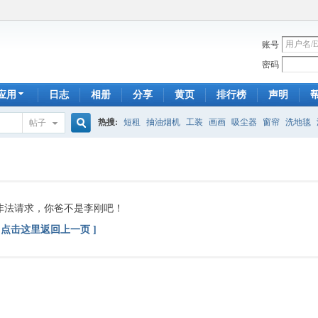
账号
密码
应用
日志
相册
分享
黄页
排行榜
声明
热搜:
短租
抽油烟机
工装
画画
吸尘器
窗帘
洗地毯
帖子
搜
手工皂
遮光
帐篷
床头柜
newton
francais
homestay
7
索
非法请求，你爸不是李刚吧！
[ 点击这里返回上一页 ]