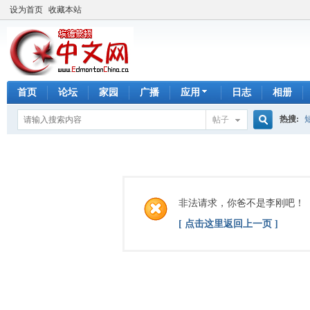
设为首页
收藏本站
首页
论坛
家园
广播
应用
日志
相册
热搜:
帖子
搜
手工皂
索
非法请求，你爸不是李刚吧！
[ 点击这里返回上一页 ]