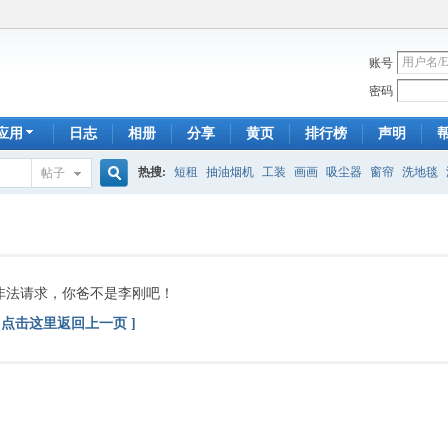
账号
密码
应用
日志
相册
分享
黄页
排行榜
声明
热搜:
短租
抽油烟机
工装
画画
吸尘器
窗帘
洗地毯
帖子
搜
手工皂
遮光
帐篷
床头柜
newton
francais
homestay
7
索
非法请求，你爸不是李刚吧！
[ 点击这里返回上一页 ]