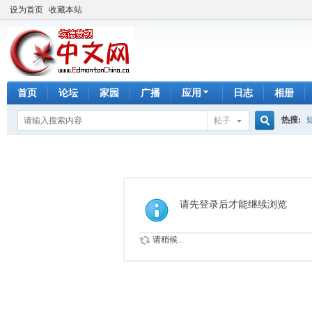
设为首页
收藏本站
首页
论坛
家园
广播
应用
日志
相册
热搜:
帖子
搜
手工皂
索
请先登录后才能继续浏览
请稍候...