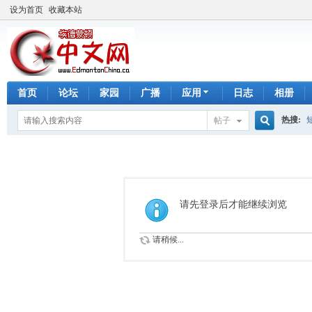
设为首页
收藏本站
首页
论坛
家园
广播
应用
日志
相册
热搜:
帖子
搜
手工皂
索
请先登录后才能继续浏览
请稍候...