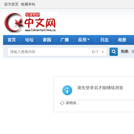
设为首页
收藏本站
首页
论坛
家园
广播
应用
日志
相册
热搜:
帖子
搜
手工皂
索
请先登录后才能继续浏览
请稍候...