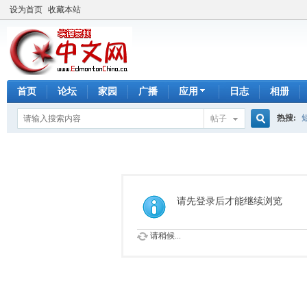
设为首页
收藏本站
首页
论坛
家园
广播
应用
日志
相册
热搜:
帖子
搜
手工皂
索
请先登录后才能继续浏览
请稍候...