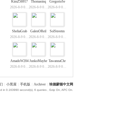
KimZ56917
Thomastnq
GregorioSe
2026-8-9 01:19
2026-8-9 01:15
2026-8-9 01:03
SheliaGrab
GalenOReil
SolStreetm
2026-8-9 00:53
2026-8-9 00:53
2026-8-9 00:49
AmadoW204
JunkoMayhe
TawannaChr
2026-8-9 00:48
2026-8-9 00:35
2026-8-9 00:34
们
|
小黑屋
|
手机版
|
Archiver
|
埃德蒙顿中文网
d in 0.163990 second(s), 6 queries , Gzip On, APC On.