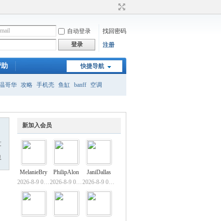
自动登录
找回密码
登录
注册
帮助
快捷导航
温哥华
攻略
手机壳
鱼缸
banff
空调
月
新加入会员
友
息
MelanieBry
PhilipAlon
JaniDallas
2026-8-9 01:28
2026-8-9 01:26
2026-8-9 01:22