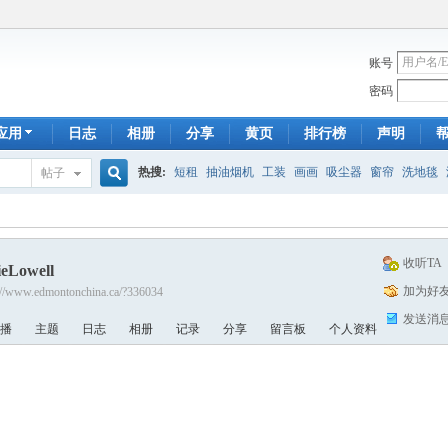
账号
密码
应用
日志
相册
分享
黄页
排行榜
声明
热搜:
短租
抽油烟机
工装
画画
吸尘器
窗帘
洗地毯
帖子
搜
手工皂
遮光
帐篷
床头柜
newton
francais
homestay
7
收听TA
ieLowell
索
加为好
://www.edmontonchina.ca/?336034
发送消
播
主题
日志
相册
记录
分享
留言板
个人资料