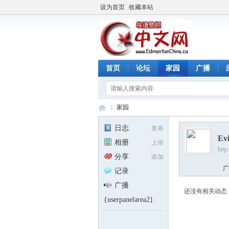
设为首页
收藏本站
首页
论坛
家园
广播
家园
日志
发布
Ev
相册
上传
http
埃
›
分享
添加
广
记录
广播
还没有相关动态
{userpanelarea2}