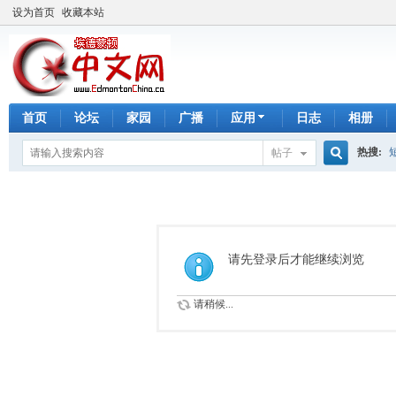
设为首页
收藏本站
首页
论坛
家园
广播
应用
日志
相册
热搜:
帖子
搜
手工皂
索
请先登录后才能继续浏览
请稍候...