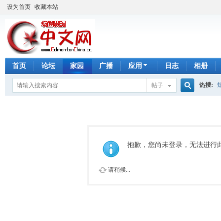
设为首页
收藏本站
首页
论坛
家园
广播
应用
日志
相册
热搜:
帖子
搜
手工皂
索
抱歉，您尚未登录，无法进行
请稍候...