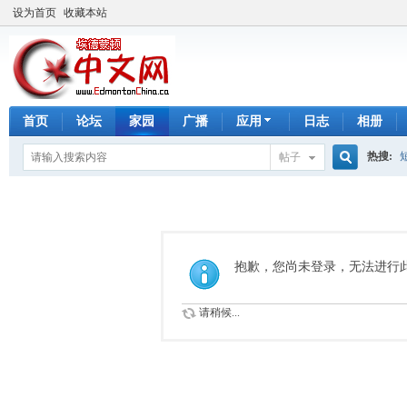
设为首页
收藏本站
首页
论坛
家园
广播
应用
日志
相册
热搜:
帖子
搜
手工皂
索
抱歉，您尚未登录，无法进行
请稍候...