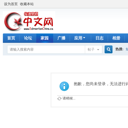
设为首页
收藏本站
首页
论坛
家园
广播
应用
日志
相册
热搜:
帖子
搜
手工皂
索
抱歉，您尚未登录，无法进行
请稍候...