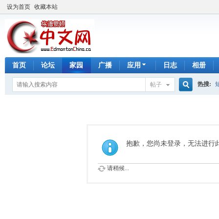
设为首页
收藏本站
首页
论坛
家园
广播
应用
日志
相册
热搜:
帖子
搜
手工皂
索
抱歉，您尚未登录，无法进行
请稍候...