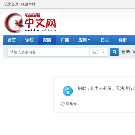
设为首页
收藏本站
首页
论坛
家园
广播
应用
日志
相册
热搜:
帖子
搜
手工皂
索
抱歉，您尚未登录，无法进行
请稍候...