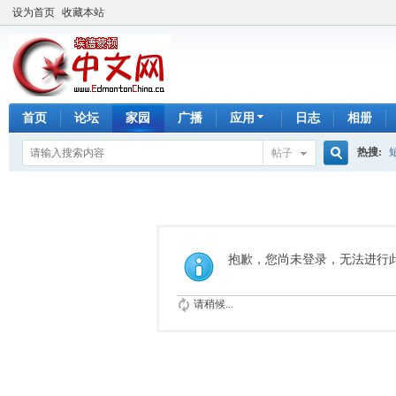
设为首页
收藏本站
首页
论坛
家园
广播
应用
日志
相册
热搜:
帖子
搜
手工皂
索
抱歉，您尚未登录，无法进行
请稍候...