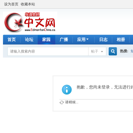
设为首页
收藏本站
首页
论坛
家园
广播
应用
日志
相册
热搜:
帖子
搜
手工皂
索
抱歉，您尚未登录，无法进行
请稍候...