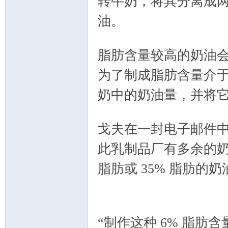
转牛奶，将其分离成两
油。
" S( S h, C9 q: q2 d
" g1 W5 S P9 a: X0 S, _
脂肪含量较高的奶油
为了制成脂肪含量介
奶中的奶油量，并将
+ R( N3 M; Y( P0 L
戈夫在一封电子邮件中
此乳制品厂有多余的奶油
脂肪或 35% 脂肪的
W
“制作这种 6% 脂肪