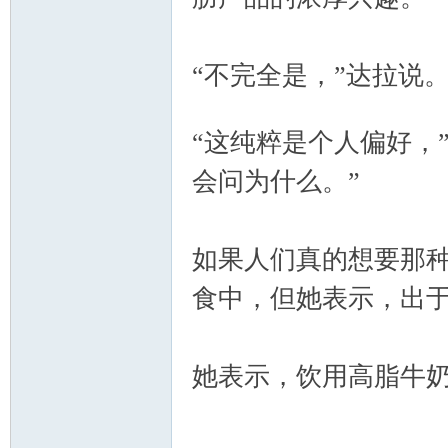
“不完全是，”达拉说
. N2 R4 q- h# I0 Y9 j5 d8 E* E
Ch
“这纯粹是个人偏好，
会问为什么。”
如果人们真的想要那
食中，但她表示，出
ina
她表示，饮用高脂牛
W6 z8 u( C