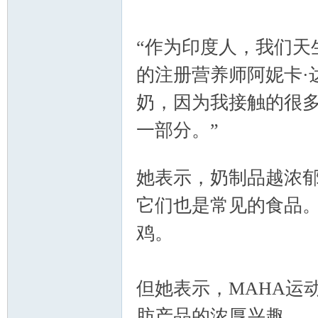
“作为印度人，我们天
的注册营养师阿妮卡·
奶，因为我接触的很
一部分。”
nto
7 I/ ]8 R; S+ L. u. B% t* u- ?
她表示，奶制品越浓
它们也是常见的食品
鸡。
( ~' G/ v1 n6 a- T" ]
n
但她表示，MAHA运
肪产品的浓厚兴趣。
% 