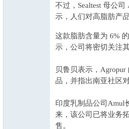
不过，Sealtest 母公司 A
区-
示，人们对高脂肪产
* v# D- L7 i6 ~/ ~( N, k6 N2 G;
这款脂肪含量为 6% 
示，公司将密切关注
Ed
贝鲁贝表示，Agrop
品，并指出南亚社区
印度乳制品公司Amu
来，该公司已将业务
售。
mo
6 W7 A$ R, v4 S/ M0 Y