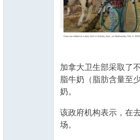
人
^6 x4 p/ H
8 _) G& f% E* z" Y. d o
加拿大卫生部采取了不
脂牛奶（脂肪含量至少
社
奶。
7 E+ n9 H8 P% D5 \
* R6 o1 p" ?2 b1 D! q
该政府机构表示，在
场。
" [$ i8 w; g) Q* }* ^+ T
. y4 i: c) O: A! G