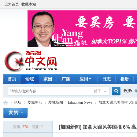
设为首页
收藏本站
首页
论坛
家园
广播
应用
日志
相册
热搜:
帖子
搜
论坛
爱城生活
爱城新闻----Edmonton News
加拿大跟风美国推 6% 
手工皂
索
[加国新闻]
加拿大跟风美国推 6%
查看:
576
|
回复:
0
埃
»
›
›
›