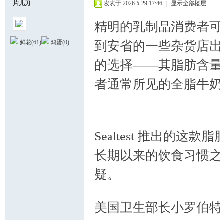
片儿刀
发表于 2026-5-29 17:46
|
显示全部楼层
精明的乳制品消费者
到安省的一些杂货店
鲜花(
61
)
鸡蛋(
0
)
的选择——其脂肪含
者通常所见的全脂牛
德
z% E, n$ L+ G
Sealtest 推出的
长期以来的饮食习惯
疑。
蒙
* {1 M7 A: C9 D' A- C' T) s
美国卫生部长小罗伯特