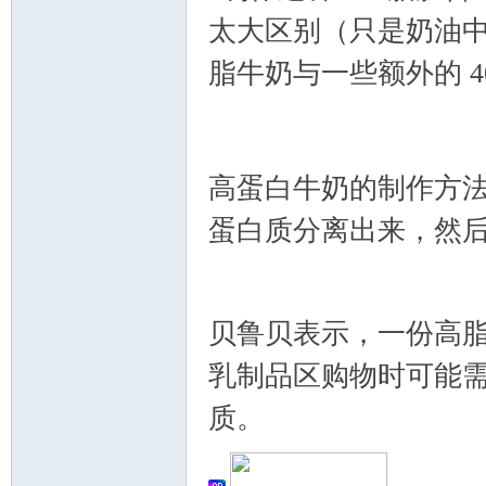
太大区别（只是奶油
脂牛奶与一些额外的 4
{. n, e( t7 l) U0 `
高蛋白牛奶的制作方
蛋白质分离出来，然
A
7 R8 L' U* k7 I, c+ ~
贝鲁贝表示，一份高
乳制品区购物时可能
质。