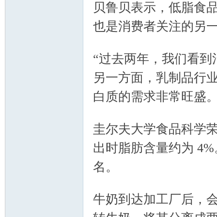
贝鲁贝表示，低脂食
也是消费者关注的另
$ [7 _# Q# G. v1 O1 O" o
“过去两年，我们看到
另一方面，乳制品行
白质的需求非常旺盛。
: r- {8 l$ N; |$ N$ @; D
圭尔夫大学食品科学荣
出时脂肪含量约为 4
名。
! e8 V2 o2 t2 D1 z
牛奶到达加工厂后，