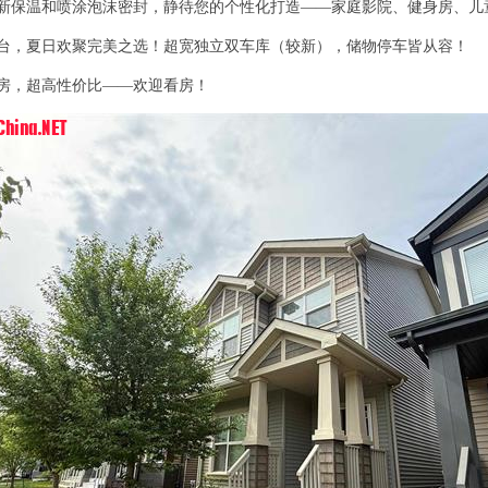
新保温和喷涂泡沫密封，静待您的个性化打造——家庭影院、健身房、儿
m! U, V
台，夏日欢聚完美之选！超宽独立双车库（较新），储物停车皆从容！
6 p#
a H0 M8 D j
房，超高性价比——欢迎看房！
, m0 W! H" ^7 ^& g% S
{8 w