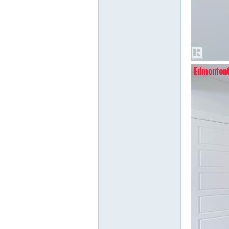
nto
n