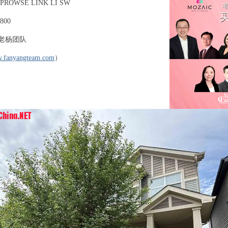
PROWSE LINK LI SW
A( h
800
2 c1 P$ A9 ^* r) R* j2 y( W
x/ b
老杨团队
& Z& {9 Y. v1 R$ ~! S3 ^
h8 k' {: S
w.fanyangteam.com
）
( \. A. ^; P, r: e, T: T, d