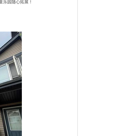
童乐园随心拓展！
 c( s+ ?% }; f0 J1 C