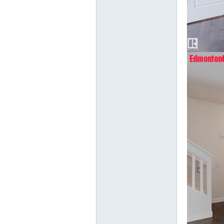
Ch
ina