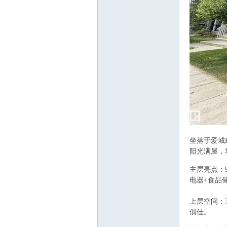
顿
7 o* f# p- O3 s a
坐落于爱城P
华
阳光满屋，
* v3 s1 A# q9 t
主层亮点：
电器+食品
上层空间：
俱佳。
% f7 x
3 l" f3 C2 @' c