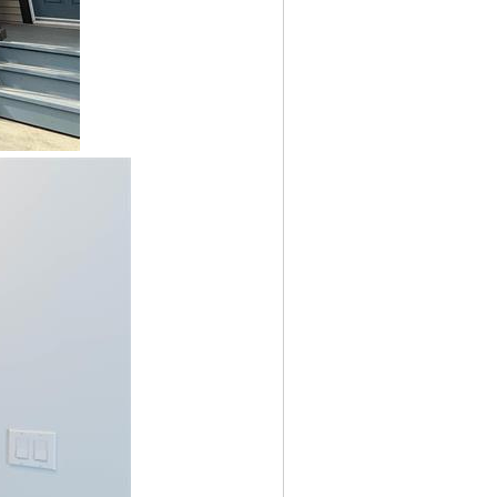
3 W o, I$ _: a: t% A: Z1 V$ A