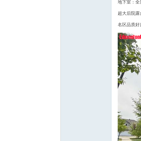
地下室：全
! k/ X# f" n' o8 
人
超大后院露
/ r' g) J# \$ C0 
名区品质好
( K) v5 ~0 x# i+ 
社
区-