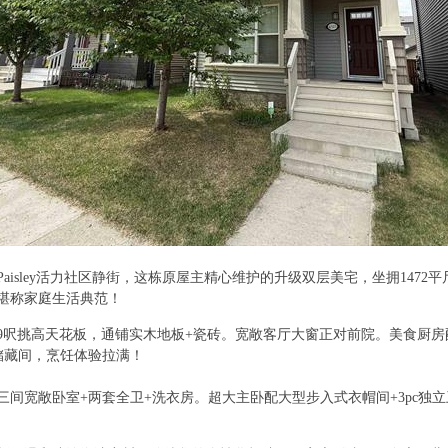
8 [0 u
aisley活力社区静街，这栋原屋主精心维护的升级双层美宅，坐拥1472平
堪称家庭生活典范！
9呎挑高天花板，通铺实木地板+瓷砖。宽敞客厅大窗正对前院。美食厨房
储藏间，烹饪体验拉满！
三间宽敞卧室+两套全卫+洗衣房。超大主卧配大型步入式衣帽间+3pc独
% K0 p+ M