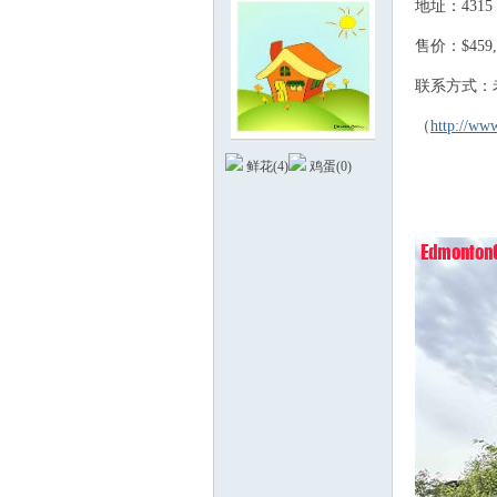
地址：4315 
% }, F6 T' \& v0 
售价：$459,
' o) V# Z2 ^/ G1 
联系方式：
9 U1 D' u1 Y1 }! 
（
http://ww
德
鲜花(
4
)
鸡蛋(
0
)
蒙