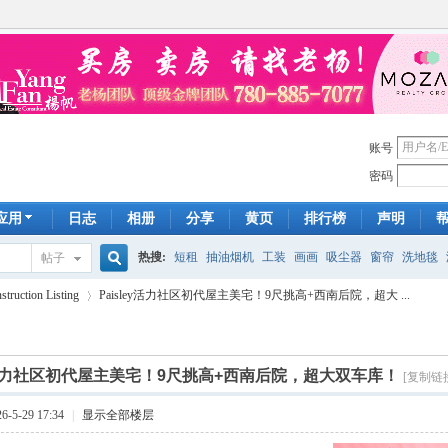
账号
密码
应用
日志
相册
分享
黄页
排行榜
声明
热搜:
短租
抽油烟机
工装
画画
吸尘器
窗帘
洗地毯
帖子
搜
uction Listing
Paisley活力社区初代屋主美宅！9尺挑高+西南后院，超大 ...
手工皂
遮光
帐篷
床头柜
newton
francais
homestay
7
索
ey活力社区初代屋主美宅！9尺挑高+西南后院，超大双车库！
[复制链
›
-5-29 17:34
|
显示全部楼层