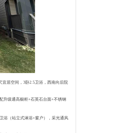
( w8 Q5 C$ X8 B- d' k
尺宜居空间，3卧2.5卫浴，西南向后院
配升级通高橱柜+石英石台面+不锈钢
立卫浴（站立式淋浴+窗户），采光通风