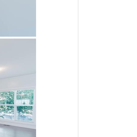
/ M: I; E' D! }4 m