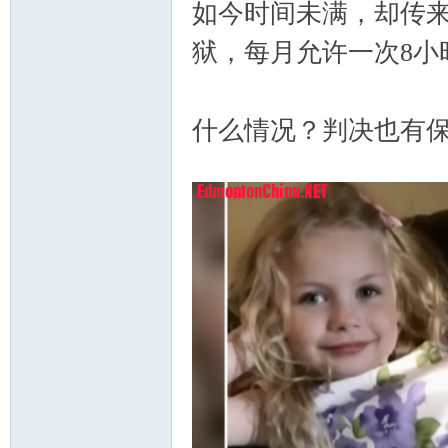
如今时间未满，却传
狱，每月允许一次8小
什么情况？判决也有
顿
0 [& s5 S1 I9 c w3 @0 Z: P
华