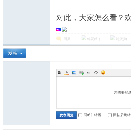
对此，大家怎么看？
Ch
回复
鲜花(
61
)
鸡蛋(
0
)
您需要登
ina
回帖并转播
回帖后跳转
发表回复