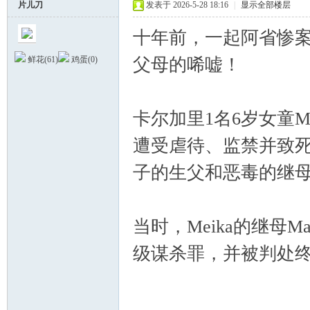
片儿刀
发表于 2026-5-28 18:16
|
显示全部楼层
十年前，一起阿省惨
父母的唏嘘！
鲜花(
61
)
鸡蛋(
0
)
卡尔加里1名6岁女童Meik
德
遭受虐待、监禁并致
子的生父和恶毒的继
当时，Meika的继母Mari
级谋杀罪，并被判处终
蒙
~ l# c5 R
3 |4 H S$ s$ @6 Q