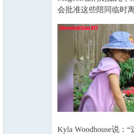
会批准这些陪同临时
区-
) Q) h$ @& Z( P" P. ^. @7 l% D
Ed
. m, g/ @$ H% I2 }- A9 a3 ~
Kyla Woodhou
mo