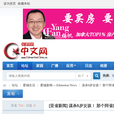
设为首页
收藏本站
首页
论坛
家园
广播
应用
日志
相册
热搜:
帖子
搜
论坛
爱城生活
爱城新闻----Edmonton News
谋杀6岁女孩！ 那个阿省
手工皂
索
[亚省新闻]
谋杀6岁女孩！ 那个阿
查看:
714
|
回复:
0
埃
»
›
›
›