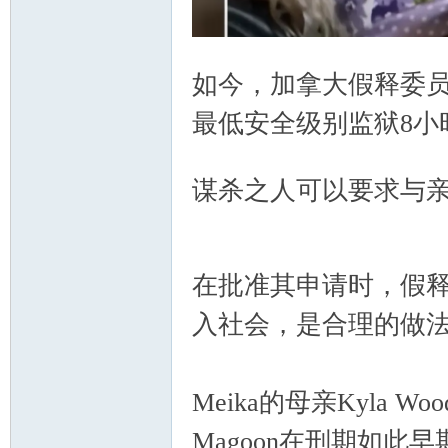
$ v/ X, k) I: _2 Q
如今，加拿大假释委员
人
最低安全级别监狱8小
! d( @ N% B5 U9 F9 h. G: ~% 
谋杀之人可以要求与亲
x. `. v+ `1 } u) U2 q
7 z( ^; m+ @: H* r6 W
社
在批准其申请时，假释
入社会，是合理的做法
Meika的母亲Kyla Wo
Magoon在刑期如