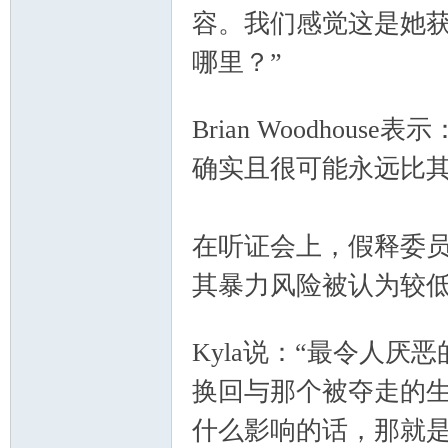
容。我们感觉这是她
哪里？”
) R3 Y% r! j8 @8 z8 W& i% `
Brian Woodho
确实且很可能永远比其
nto
在听证会上，假释委员
其暴力风险被认为较
0 X5 a- o- T$ q9 J% f# Z
Kyla说：“最令人
n
换回与那个被夺走的
什么影响的话，那就是