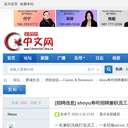
设为首页
收藏本站
首页
论坛
家园
广播
应用
日志
相册
热搜:
帖子
搜
论坛
爱城生活
求职创业----Careers & Businesses
shoyu寿司招聘兼
手工皂
索
[招聘信息]
shoyu寿司招聘兼职员工
查看:
1084
|
回复:
0
埃
»
›
›
›
Shoyu
发表于 2026-5-26 23:02
|
显示全部楼层
一名兼职洗碗打杂员工，一名经验server,