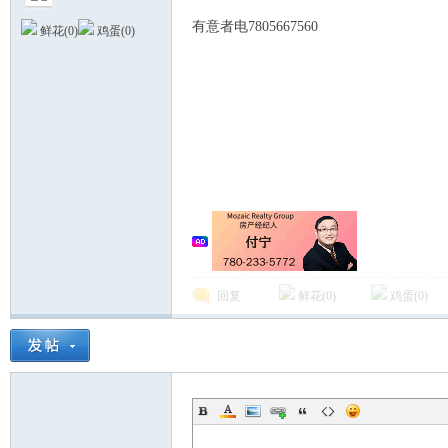
D- @3 N! j
有意者电7805667560
鲜花(
0
)
鸡蛋(
0
)
德
回复
鲜花(
0
)
鸡蛋(
0
)
蒙