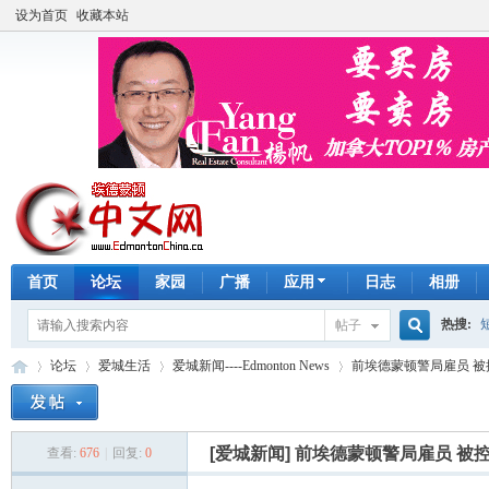
设为首页
收藏本站
首页
论坛
家园
广播
应用
日志
相册
热搜:
帖子
搜
论坛
爱城生活
爱城新闻----Edmonton News
前埃德蒙顿警局雇员 
手工皂
索
[爱城新闻]
前埃德蒙顿警局雇员 被
查看:
676
|
回复:
0
埃
»
›
›
›