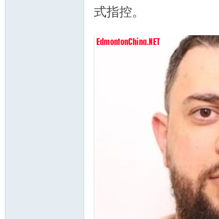
式指控。
4 R* C3 i( T4 r! H0
$ y; d! Z( p" N2 o0 c/ i3 I: s
顿
华