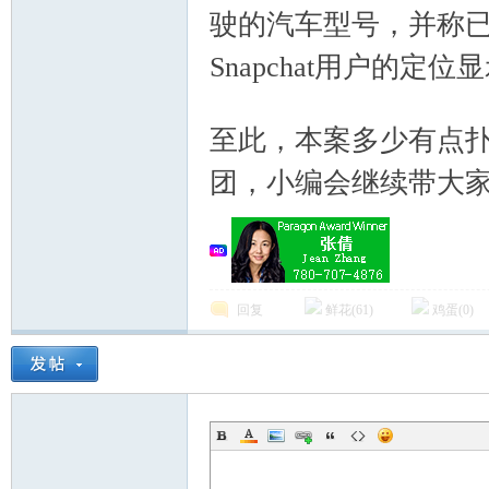
驶的汽车型号，并称
Snapchat用户的
4 o; v% Y; Y' x9 C; {9 v
至此，本案多少有点
Ch
团，小编会继续带大家
回复
鲜花(
61
)
鸡蛋(
0
)
ina