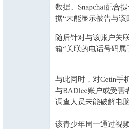
数据。Snapchat
据“未能显示被告与该
( H' D4 y+ |* ]
随后针对与该账户关
箱“关联的电话号码属
nto
u _/ g* ]
与此同时，对Ceti
与BADlee账户或
调查人员未能破解电
n
该青少年周一通过视