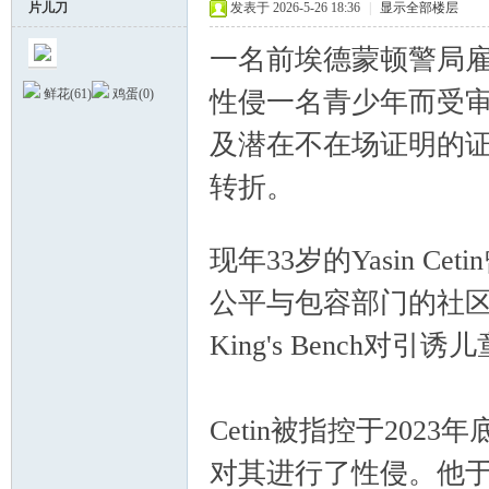
片儿刀
发表于 2026-5-26 18:36
|
显示全部楼层
一名前埃德蒙顿警局
性侵一名青少年而受
鲜花(
61
)
鸡蛋(
0
)
及潜在不在场证明的
转折。
" z& [1 {9 k, P: k! Q2 s
德
; Q# n3 D# p9 Y) l6 W7 A( n( c: 
现年33岁的Yasin Cet
公平与包容部门的社区关系协
King's Bench
蒙
Cetin被指控于20
对其进行了性侵。他于20