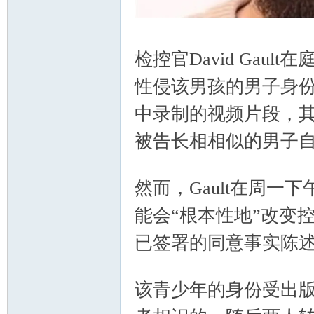
检控官David Gau
人
性侵该男孩的男子身
中录制的视频片段，
被告长相相似的男子
4 P& T* {' `7 O8 b; V! f# f7 a8 
然而，Gault在周
社
能会“根本性地”改变
已签署的同意事实陈
8 e$ I: ^0 F- N( ] H) @
该青少年的身份受出版禁