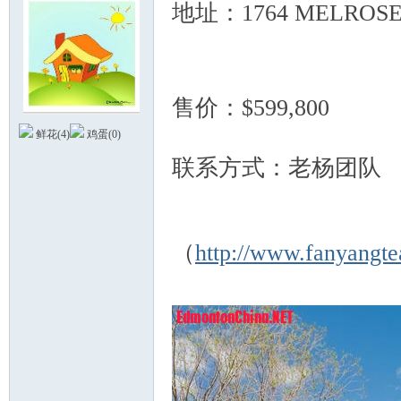
地址：1764 MELROSE
L7 @% {- `7 p& ?$ O0 `+ x
售价：$599,800
德
鲜花(
4
)
鸡蛋(
0
)
* H/ F; b- s ]5 o
联系方式：老杨团队
0 
Q$ k* |% C
, O! ^( ?+ `9 h* n- X2 K, W/ N
（
http://www.fanyangt
蒙