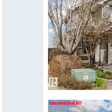
Ch
ina
c1 y, ?0 }8 v