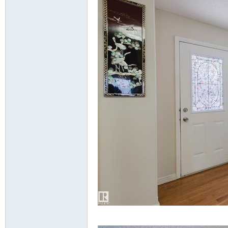
l# I, |' m* A% p