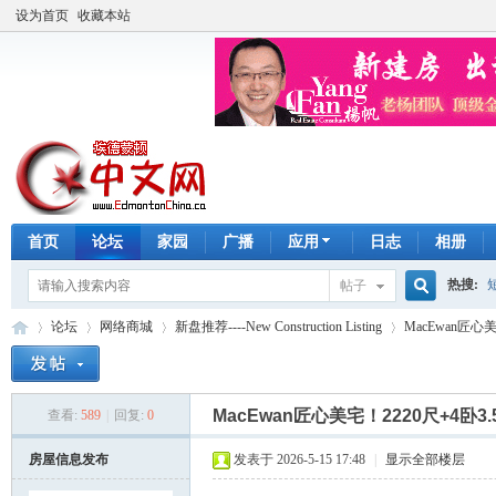
设为首页
收藏本站
首页
论坛
家园
广播
应用
日志
相册
热搜:
帖子
搜
论坛
网络商城
新盘推荐----New Construction Listing
MacEwan匠心
手工皂
索
MacEwan匠心美宅！2220尺+4
查看:
589
|
回复:
0
埃
»
›
›
›
房屋信息发布
发表于 2026-5-15 17:48
|
显示全部楼层