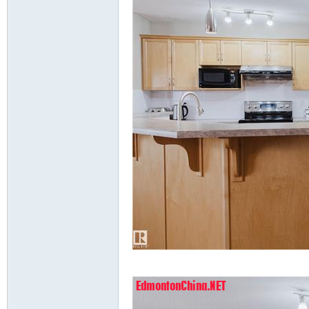
p* }. M$ C; h- V