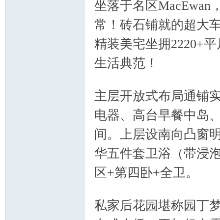
坐落于名区MacEw
人
常！砖石铺就的超大
精装美宅坐拥2220+
生活典范！
7 [" V' n0 M: t8
S5 Y% N. l& s9 ]2 z5 C5 W
主层开放式布局通铺
电器、高台早餐中岛
社
间。上层设南向凸窗明亮
华五件套卫浴（带浸
区+第四卧+全卫。
. H; 
6 H7 E) T- g/ j8 y- n
私家后花园堪称园丁
区-