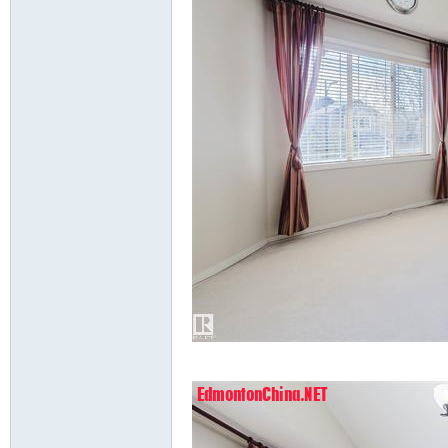
^5 r& K, @! {