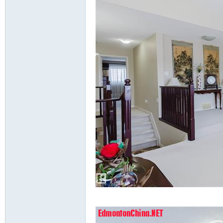
`8 e2 T* ?2 [: f