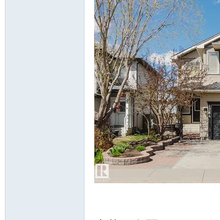
顿
华
V2 C% z+ n% W) Q
$ {# D B2 i; R% E/ W, j5 ~0 G