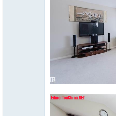
`% x. k8 C; D