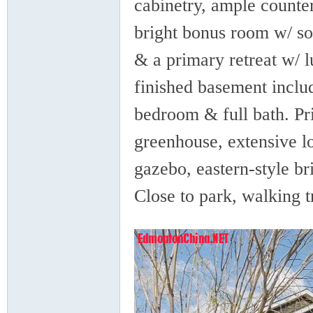
cabinetry, ample counter
bright bonus room w/ s
& a primary retreat w/ l
finished basement includ
nto
bedroom & full bath. Pr
greenhouse, extensive l
gazebo, eastern-style b
Close to park, walking t
2 Q# @0 I6 q' C, k
n