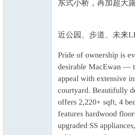
东式小桥，再加超大
}
近公园、步道、未来L
& p. [* _; g9 s2 g* g
Pride of ownership is ev
Ed
desirable MacEwan — tr
appeal with extensive in
courtyard. Beautifully d
offers 2,220+ sqft, 4 b
features hardwood floor
mo
upgraded SS appliances, 