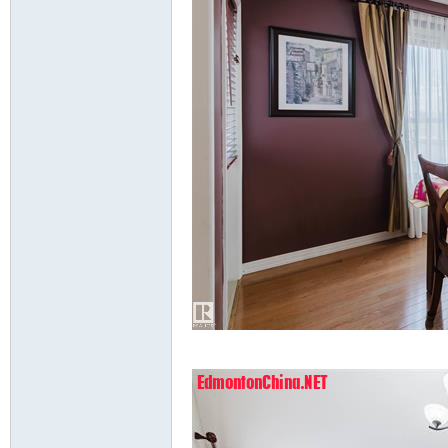
]% F+ T9 A