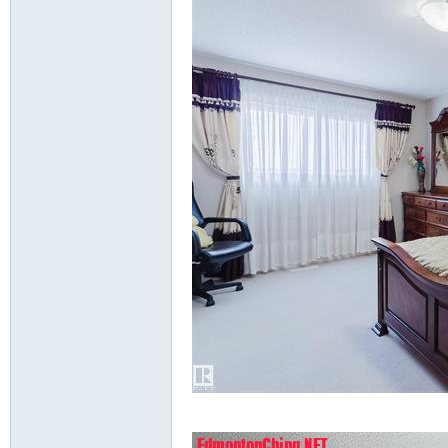
E# A7 S- Q