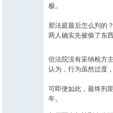
极。
那法庭最后怎么判的
两人确实先被偷了东西
\ U# c
0 K. p# M3 z7 n+ D$ e; S
但法院没有采纳检方主
认为，行为虽然过度，
可即便如此，最终刑期
年。
+ r, s* k7 f3 v
, E+ X) c: D: I: V