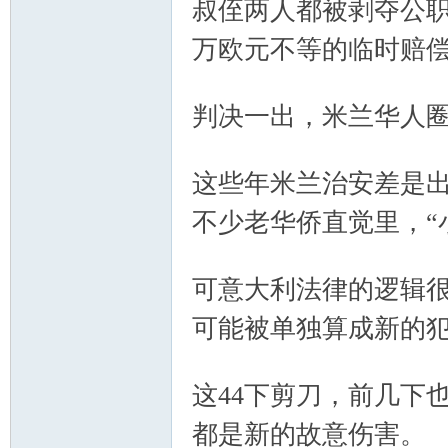
叔侄两人都被剥夺公职
万欧元不等的临时赔
; [$ N$ d; o" L# _
判决一出，米兰华人
# `6 s/ A0 s; T! R% y( S
这些年米兰治安差是
不少老华侨直觉里，“
5 ?+ ~ |' A% Q/ q5 K; ^7 U$ G
可意大利法律的逻辑
可能被单独算成新的
: X6 u( V7 f Y, R$ S
这44下剪刀，前几下
都是新的故意伤害。
' s