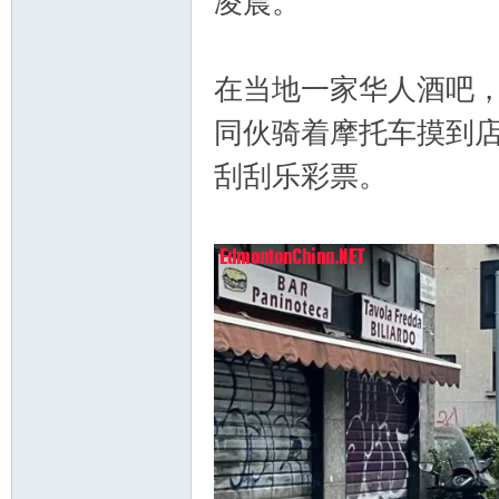
凌晨。
在当地一家华人酒吧，37
同伙骑着摩托车摸到
顿
刮刮乐彩票。
华