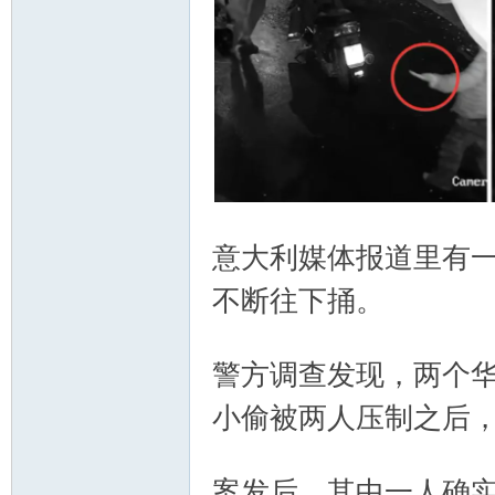
nto
/ o: f7 @& P% ^- }7 }% C0 t
意大利媒体报道里有
不断往下捅。
, b& i, m; g
! a( F! g Y) K$ E
警方调查发现，两个
小偷被两人压制之后
n
* A. f; |! O! C1 M% Z
案发后，其中一人确实