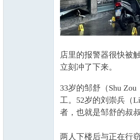
人
店里的报警器很快被
立刻冲了下来。
3 w" I( d* u' M% ~
33岁的邹舒（Shu 
社
工。52岁的刘崇兵（Li
者，也就是邹舒的叔
两人下楼后与正在行