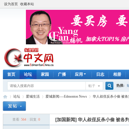
设为首页
收藏本站
首页
论坛
家园
广播
应用
日志
相册
热搜:
帖子
搜
论坛
爱城生活
爱城新闻----Edmonton News
华人叔侄反杀小偷 被各判1
手工皂
索
[加国新闻]
华人叔侄反杀小偷 被各判1
查看:
564
|
回复:
0
埃
»
›
›
›