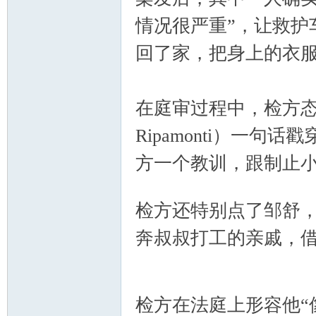
情况很严重”，让救护
回了家，把身上的衣
Ch
在庭审过程中，检方态
Ripamonti）一句
方一个教训，跟制止小
1 ^7 x! {" R# z+ K6 f5 A! r
检方还特别点了邹舒
奔叔叔打工的亲戚，
ina
a3 V1 i9 B! s3 O+ w
$ c2 @+ Q( O8 n
检方在法庭上形容他“