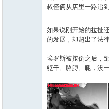
叔侄俩从店里一路追
区-
m) a# U
0 t1 A4 t2 ^& g: Y% T- k+ Y: p) 
如果说刚开始的拉扯
的发展，却超出了法
Ed
埃罗斯被按倒之后，邹
躯干、胳膊、腿，没
mo