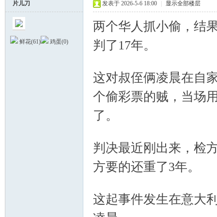
片儿刀
发表于 2026-5-6 18:00
|
显示全部楼层
两个华人抓小偷，结
判了17年。
鲜花(
61
)
鸡蛋(
0
)
' Z5 x) I% k2 J7
5 \& i4 D! C2 y0 P. ?: I# ?0 L- b
这对叔侄俩凌晨在自
德
个偷彩票的贼，当场
了。
5 t7 v* X1 d+ j% t5 d
判决最近刚出来，检方
方要的还重了3年。
蒙
6 d, O+ f4 C0 h
这起事件发生在意大利米