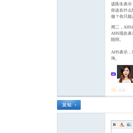
该医生表示，
你这在什么
做？你只能
" I! c* O! W/ {&
人
周二，AH
AHS现在表
陪同。
AHS表示，
询。
社
回复