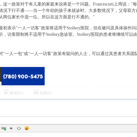
这一政策对于有儿童的家庭来说将是一个问题。Francescutti上周说
情况下行不通——当一个年幼的孩子来就诊时。大多数情况下，父母双方
从两位家长中选一位。所以在这方面是行不通的。"
 N
S最初表示"一人一访客"政策将适用于Stollery医院，但在被问及具体操
示，访客限制将不适用于Stollery急诊室。Stollery医院的患者将继
对"一人一包"或"一人一访客"政策有疑问的人士，可以通过其患者关系团队在线或
鲜花(
61
)
鸡蛋(
0
)