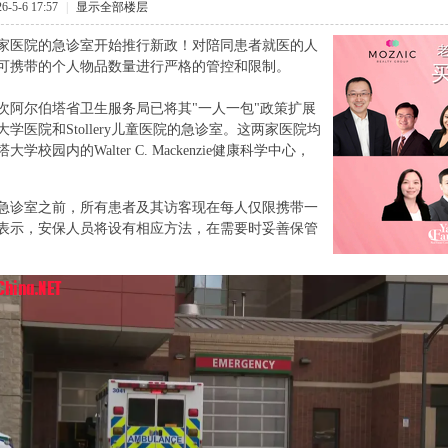
-5-6 17:57
|
显示全部楼层
家医院的急诊室开始推行新政！对陪同患者就医的人
可携带的个人物品数量进行严格的管控和限制。
次阿尔伯塔省卫生服务局已将其"一人一包"政策扩展
学医院和Stollery儿童医院的急诊室。这两家医院均
学校园内的Walter C. Mackenzie健康科学中心，
' p: f# F' s: D& M5 C7 c
k# f. l
急诊室之前，所有患者及其访客现在每人仅限携带一
S表示，安保人员将设有相应方法，在需要时妥善保管
0 H2 ~& ]+ h# }. Y% T/ W$ V7 U
 U6 f