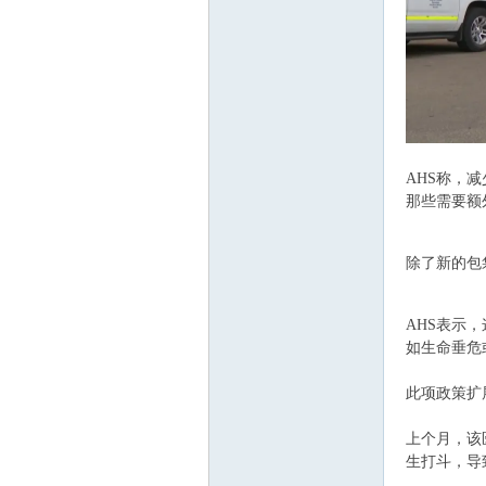
顿
AHS称，
那些需要额
Q! t5 d6 U- I h&
除了新的包
n+ F) b5 D" U; C
AHS表示
如生命垂危
华
此项政策扩展
上个月，该
生打斗，导
4 s7 z5 E' S" M 