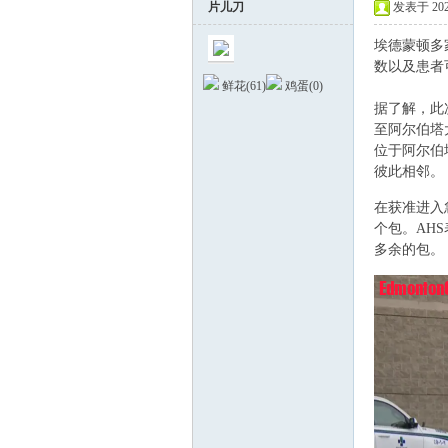
片儿刀
发表于 2026
埃德蒙顿多
数以及患者
鲜花(
61
)
鸡蛋(
0
)
据了解，此
至阿尔伯塔大
位于阿尔伯塔大
彼此相邻。
德
. Z/ O7 D0 @( J& 
在获准进入
个包。AH
多余的包。
/ B/ E3 M2 B$ z7
蒙