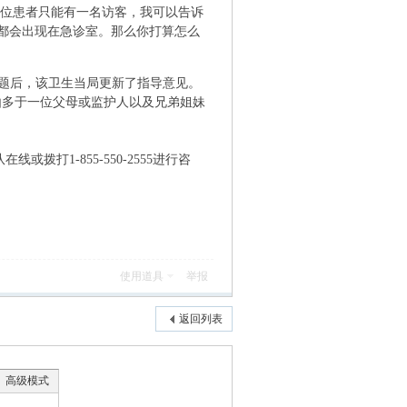
："每位患者只能有一名访客，我可以告诉
都会出现在急诊室。那么你打算怎么
作问题后，该卫生当局更新了指导意见。
续可以由多于一位父母或监护人以及兄弟姐妹
拨打1-855-550-2555进行咨
使用道具
举报
返回列表
高级模式