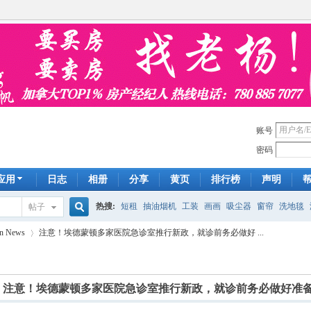
账号
密码
应用
日志
相册
分享
黄页
排行榜
声明
热搜:
短租
抽油烟机
工装
画画
吸尘器
窗帘
洗地毯
帖子
搜
n News
注意！埃德蒙顿多家医院急诊室推行新政，就诊前务必做好 ...
手工皂
遮光
帐篷
床头柜
newton
francais
homestay
7
索
]
注意！埃德蒙顿多家医院急诊室推行新政，就诊前务必做好准
›