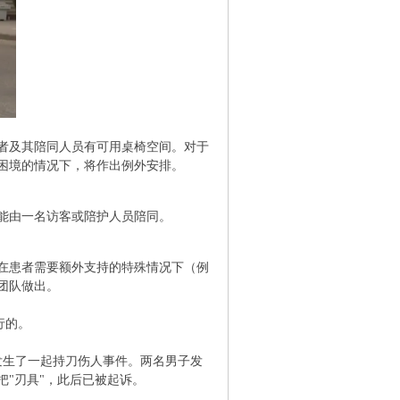
患者及其陪同人员有可用桌椅空间。对于
困境的情况下，将作出例外安排。
9 j+
能由一名访客或陪护人员陪同。
! F, V%
，在患者需要额外支持的特殊情况下（例
团队做出。
行的。
- v/ Y- i, q: u8 D6 y* K
诊区发生了一起持刀伤人事件。两名男子发
把"刃具"，此后已被起诉。