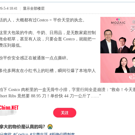
-5-4 18:41
|
显示全部楼层
的人，大概都有过Costco = 平价天堂的执念。
这里大包装的牛肉、牛奶、日用品，是无数家庭控制
命稻草，甚至有人说，只要会逛 Costco，就能把一
费压到最低。
份平价安全感正在被通胀一点点撕碎。
8 c8 o) d2 j7 h/ f
多伦多网友在小红书上的吐槽，瞬间引爆了本地华人
下 Costco 肉柜里的一盒无骨牛小排，字里行间全是崩溃：“救命！今天逛 
g Short Ribs 竟然要 88.95 刀！单价快 44 刀一公斤了……”
 g0 S; a