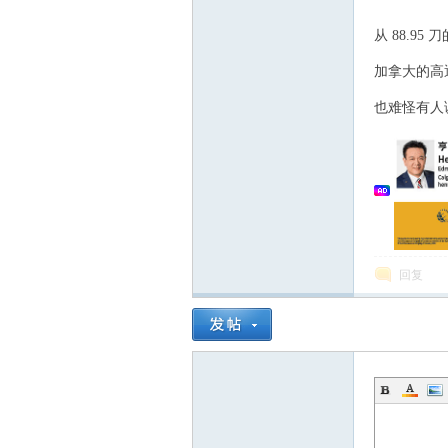
从 88.9
1 ~2 i7 j3 _) c4 
加拿大的高
5 Y+ T. u: h, a+ 
也难怪有人调
nto
回复
n