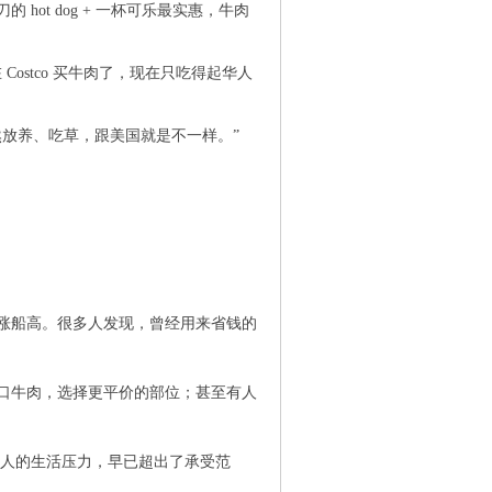
的 hot dog + 一杯可乐最实惠，牛肉
ostco 买牛肉了，现在只吃得起华人
放养、吃草，跟美国就是不一样。”
( ?#
 Z7 v
o2 O+ b& g$ O- V' K
水涨船高。很多人发现，曾经用来省钱的
进口牛肉，选择更平价的部位；甚至有人
普通人的生活压力，早已超出了承受范