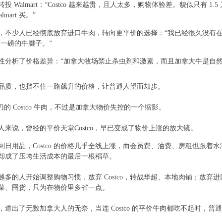
 Walmart：“Costco 越来越贵，且人太多，购物体验差。貌似只有 1.5 刀
mart 买。”
' g. a; B S- `) x1 b
 N( X4 q
，不少人已经彻底放弃进口牛肉，转向更平价的选择：“我已经很久没有在 C
 刀一磅的牛腱子。”
& K8 {* F8 e8 h/ O9 |, w% \8 i
7 o
性分析了价格差异：“加拿大牧场禁止杀虫剂和激素，而且加拿大牛是自然
[, @ k
品质，也挡不住一路飙升的价格，让普通人望而却步。
j% ^4 q! E$ A6 V( e- o! t7
95 刀的 Costco 牛肉，不过是加拿大物价失控的一个缩影。
人来说，曾经的平价天堂Costco，早已变成了物价上涨的放大镜。
) b$ B$ o, 
) k7 z
到日用品，Costco 的价格几乎全线上涨，而会员费、油费、房租也跟着
却成了压垮生活成本的最后一根稻草。
; \* M1 D8 Y; U, F: e
越多的人开始调整购物习惯，放弃 Costco，转战华超、本地肉铺；放弃
菜、囤货，只为在物价里多省一点。
9 I+ B* r5 i" j$ s" c$ C# c# K8 _' K
，道出了无数加拿大人的无奈，当连 Costco 的平价牛肉都吃不起时，
. H+ g; R5 P