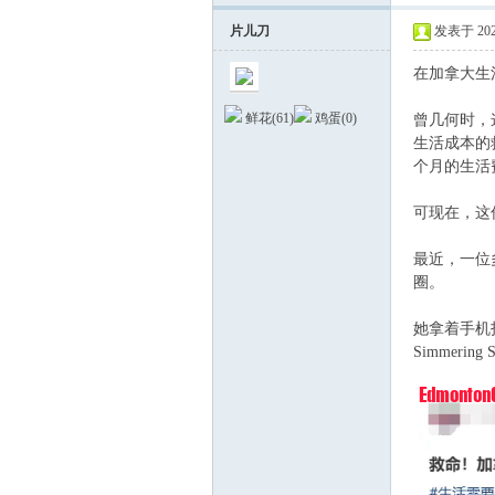
片儿刀
发表于 2026
在加拿大生活
鲜花(
61
)
鸡蛋(
0
)
曾几何时，
生活成本的救
个月的生活
德
可现在，这
最近，一位
圈。
她拿着手机拍
Simmerin
/ ]$ {* [) T3 ]2 f3
蒙