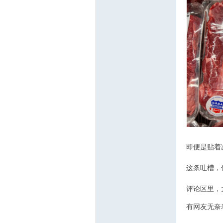
人
社
6 |6 W+ _+ X4 u'
即便是贴着
这条吐槽，
评论区里，
5 j; o1 u% S9 ^) i
有网友无奈表