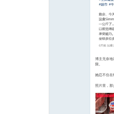
顿
博主无奈地
限。
她忍不住在
华
照片里，那盒 
! A( v% j' K: A.