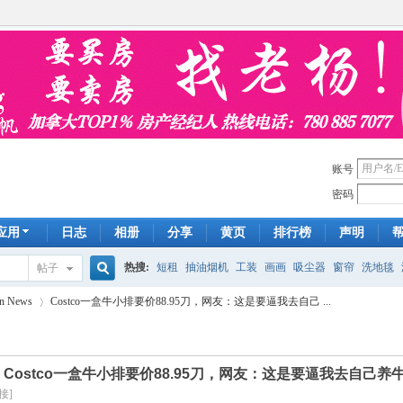
账号
密码
应用
日志
相册
分享
黄页
排行榜
声明
热搜:
短租
抽油烟机
工装
画画
吸尘器
窗帘
洗地毯
帖子
搜
n News
Costco一盒牛小排要价88.95刀，网友：这是要逼我去自己 ...
手工皂
遮光
帐篷
床头柜
newton
francais
homestay
7
索
]
Costco一盒牛小排要价88.95刀，网友：这是要逼我去自己
›
接]