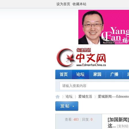
设为首页
收藏本站
首页
论坛
家园
广播
论坛
爱城生活
爱城新闻----Edmonto
[加国新闻
查看:
483
|
回复:
0
埃
»
›
›
这...
[复制链