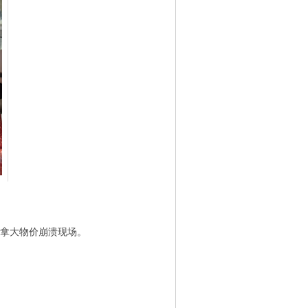
/ ] i7 r# P. B# Y+ I% R) Z9 O( y$ {7 O
加拿大物价崩溃现场。