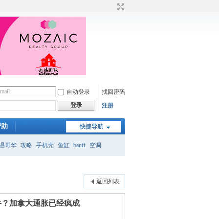
自动登录
找回密码
登录
注册
帮助
快捷导航
温哥华
攻略
手机壳
鱼缸
banff
空调
月
返回列表
养牛？加拿大通胀已经疯成