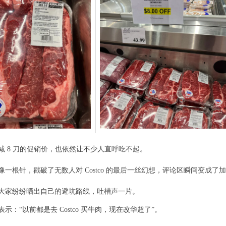
 R2 ` n
减 8 刀的促销价，也依然让不少人直呼吃不起。
; C2 m0 Q5 f4 h4 u
像一根针，戳破了无数人对 Costco 的最后一丝幻想，评论区瞬间变成了
大家纷纷晒出自己的避坑路线，吐槽声一片。
$ D p- L3 K( W" H# h2 y6 e
/ L- a$ P
示：“以前都是去 Costco 买牛肉，现在改华超了”。