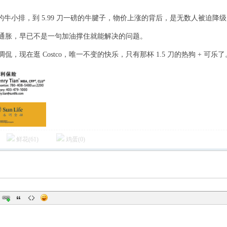
5 刀的牛小排，到 5.99 刀一磅的牛腱子，物价上涨的背后，是无数人被迫降
W3 G; F+ u: ]
通胀，早已不是一句加油撑住就能解决的问题。
* n4 [7 e4 G- ~$ h s
U
侃，现在逛 Costco，唯一不变的快乐，只有那杯 1.5 刀的热狗 + 可乐了
鲜花(
61
)
鸡蛋(
0
)