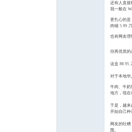
还有人直接转投
区-
我一般在 Wal
. L6 B/ F! F& ?;
更扎心的是
肉铺 5.99
; \4 ]; l. U3 g1 w
也有网友理
c) V i/ \. T2 N
$ I$ u! j3 @1 i9 
但再优质的
这盒 88.
Ed
对于本地华
+ \. q, a( P+ m' x
牛肉、牛奶
地方，现在
于是，越来
开始自己种
网友的吐槽
mo
围。
; w4 U9 U