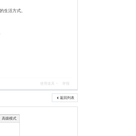
级的生活方式。
6 D# A4 k7 O5 A6 X$ I1 u
。
使用道具
举报
返回列表
高级模式