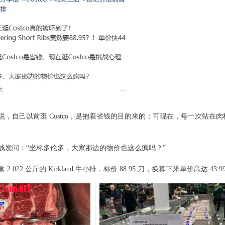
说，自己以前逛 Costco，是抱着省钱的目的来的；可现在，每一次站在
线发问：“坐标多伦多，大家那边的物价也这么疯吗？”
+ J: `+ |2 R7 Q$ K( k* V
2.022 公斤的 Kirkland 牛小排，标价 88.95 刀，换算下来单价高达 43.99
 O3 w6 K