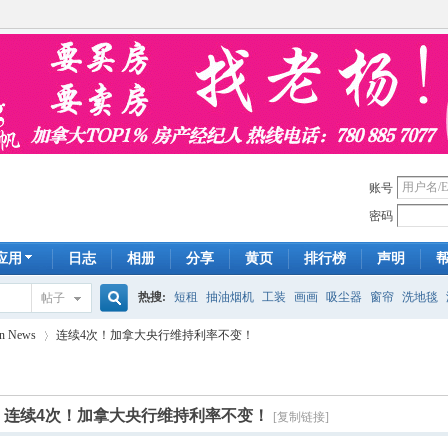
账号
密码
应用
日志
相册
分享
黄页
排行榜
声明
热搜:
短租
抽油烟机
工装
画画
吸尘器
窗帘
洗地毯
帖子
搜
n News
连续4次！加拿大央行维持利率不变！
手工皂
遮光
帐篷
床头柜
newton
francais
homestay
7
索
]
连续4次！加拿大央行维持利率不变！
[复制链接]
›