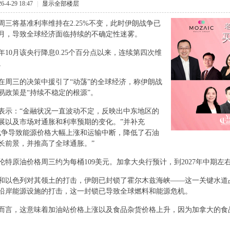
-4-29 18:47
|
显示全部楼层
周三将基准利率维持在2.25%不变，此时伊朗战争已
月，导致全球经济面临持续的不确定性迷雾。
 ]7 _6 C
5年10月该央行降息0.25个百分点以来，连续第四次维
。
C7 I, U
在周三的决策中援引了“动荡”的全球经济，称伊朗战
易政策是“持续不稳定的根源”。
" b9 u/ c( z- \3 d7 U9 l
- ^
表示：“金融状况一直波动不定，反映出中东地区的
展以及市场对通胀和利率预期的变化。”并补充
战争导致能源价格大幅上涨和运输中断，降低了石油
长前景，并推高了全球通胀。”
, h" y A% |2 p6 C& T6 `
u4 Y3 g
伦特原油价格周三约为每桶109美元。加拿大央行预计，到2027年中期左
和以色列对其领土的打击，伊朗已封锁了霍尔木兹海峡——这一关键水道占
沿岸能源设施的打击，这一封锁已导致全球燃料和能源危机。
而言，这意味着加油站价格上涨以及食品杂货价格上升，因为加拿大的食