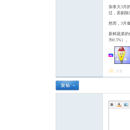
加拿大3月
过，若剔除汽
* z( u6 Z' v% ?/
然而，3月
/ ~, ] F% |: d6 t
新鲜蔬菜的
顿
为0.5%）。
回复
华