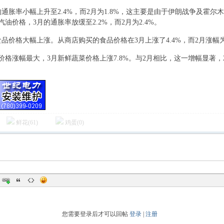
的通胀率小幅上升至2.4%，而2月为1.8%，这主要是由于伊朗战争及霍
油价格，3月的通胀率放缓至2.2%，而2月为2.4%。
# O1 {+ ^! J- s5 y
 F& x0 v G
食品价格大幅上涨。从商店购买的食品价格在3月上涨了4.4%，而2月涨幅为4
价格涨幅最大，3月新鲜蔬菜价格上涨7.8%。与2月相比，这一增幅显著
鲜花(
61
)
鸡蛋(
0
)
您需要登录后才可以回帖
登录
|
注册