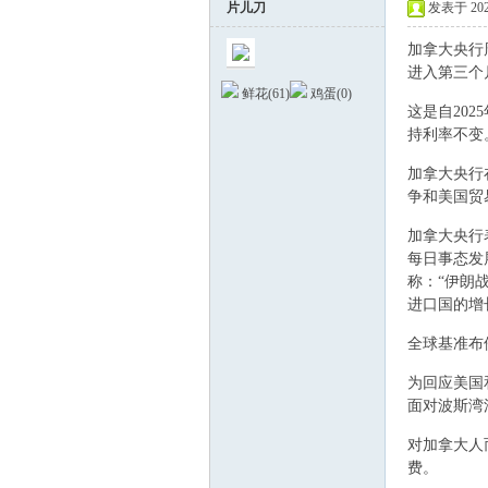
片儿刀
发表于 2026
加拿大央行
进入第三个
鲜花(
61
)
鸡蛋(
0
)
. W- \! `/ i7 j2 x-
这是自202
持利率不变
* ^; ^* _8 ^5 a# 
加拿大央行
德
争和美国贸
$ W- E m+ i0 _ i
加拿大央行
每日事态发
称：“伊朗
进口国的增
# b& }6 j/ d' s) 
全球基准布
( u3 H- x5 K, f1 y
为回应美国
面对波斯湾
蒙
% y: b, N5 r; a# ~
对加拿大人
费。