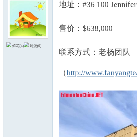
地址：#36 100 Jennifer
售价：$638,000
8 s7 f# q&
德
鲜花(
4
)
鸡蛋(
0
)
联系方式：老杨团队
O) w4 \, i _- f
（
http://www.fanyangt
蒙