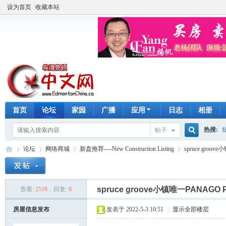
设为首页
收藏本站
首页
论坛
家园
广播
应用
日志
相册
热搜:
帖子
搜
论坛
网络商城
新盘推荐----New Construction Listing
spruce gro
手工皂
索
spruce groove小镇唯一PANA
查看:
2518
|
回复:
0
埃
»
›
›
›
房屋信息发布
发表于 2022-5-3 10:51
|
显示全部楼层