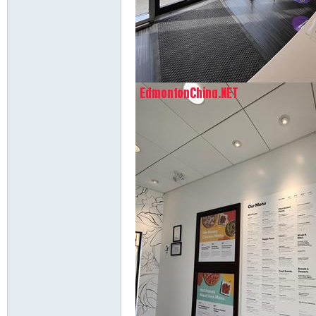
Ch
ina