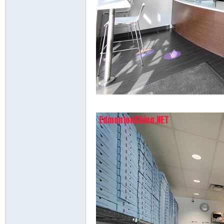
y0 [, x7 h; Y