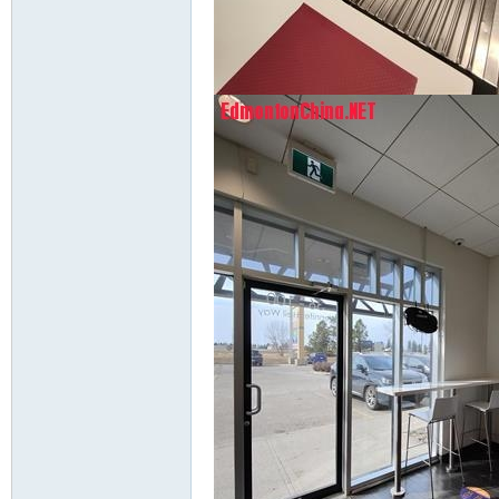
nto
n