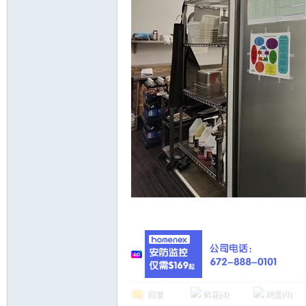
Z! p
回复
鲜花(
4
)
鸡蛋(
0
)