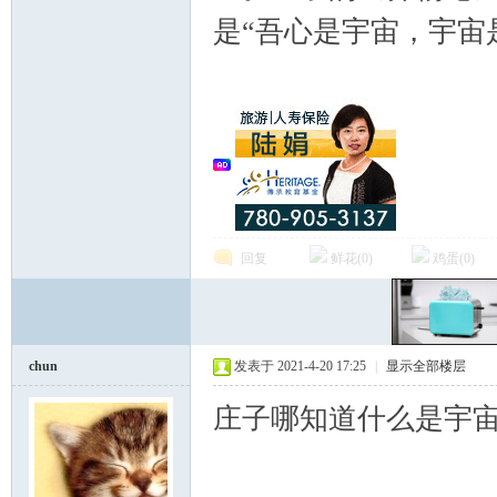
是“吾心是宇宙，宇宙
人
: l6 H0 G9 `; G+ d) g: s; y/ ?
社
回复
鲜花(
0
)
鸡蛋(
0
)
chun
发表于 2021-4-20 17:25
|
显示全部楼层
庄子哪知道什么是宇
区-