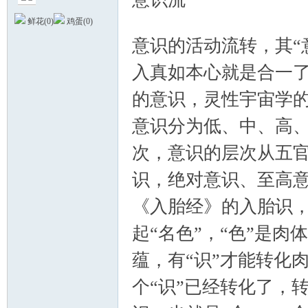
0 F3 I& z0 Q6 ]6 x$ o
鲜花(
0
)
鸡蛋(
0
)
意识的活动流转，其“
入真如本心就是合一
德
的意识，灵性宇宙学
意识分为低、中、高
次，意识的层次从五
识，绝对意识、至高
《入胎经》的入胎识，
蒙
起“名色”，“色”是肉
蕴，有“识”才能转化
个“识”已经转化了，