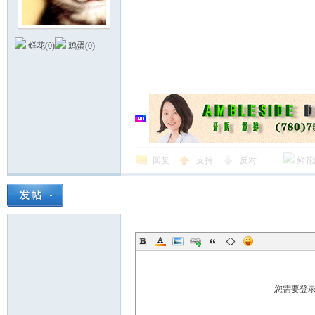
鲜花(
0
)
鸡蛋(
0
)
Ed
回复
支持
反对
鲜花
mo
您需要登