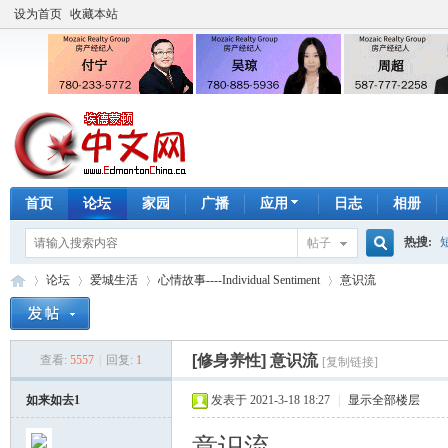
设为首页
收藏本站
首页
论坛
家园
广播
应用
日志
相册
热搜:
帖子
搜
论坛
爱城生活
心情故事----Individual Sentiment
意识流
手工皂
索
[修身养性]
意识流
查看:
5557
|
回复:
1
[复制链接]
埃
»
›
›
›
如来如去1
发表于 2021-3-18 18:27
|
显示全部楼层
意识流