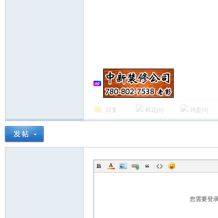
德
回复
鲜花(
0
)
鸡蛋(
0
)
蒙
您需要登