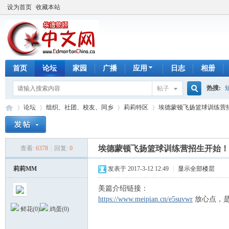
设为首页
收藏本站
首页
论坛
家园
广播
应用
日志
相册
热搜:
帖子
搜
论坛
组织、社团、校友、同乡
莉莉特区
埃德蒙顿飞扬篮球训练营
手工皂
索
埃德蒙顿飞扬篮球训练营招生开始！
查看:
6378
|
回复:
0
埃
»
›
›
›
莉莉MM
发表于 2017-3-12 12:49
|
显示全部楼层
美篇介绍链接：
https://www.meipian.cn/e5suvwr
放心点，
鲜花(
0
)
鸡蛋(
0
)