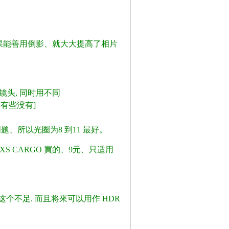
果能善用倒影、就大大提高了相片
射镜头, 同时用不同
有、有些没有]
, e# [0 r5 c6 B+ @+ O
、所以光圈为8 到11 最好。
/ x5
 CARGO 買的、9元、只适用
O/ D N
不足. 而且将來可以用作 HDR