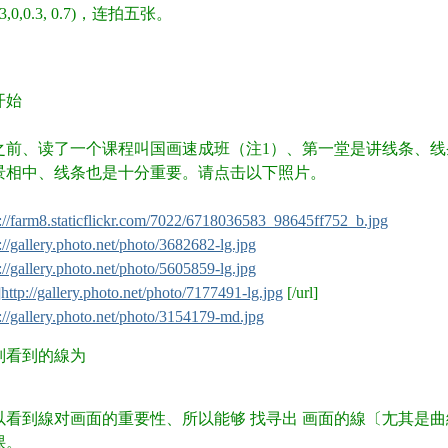
0.3,0,0.3, 0.7)，连拍五张。
 ?% e: |- F8 P
开始
之前、读了一个课程叫国画速成班（注1）、第一堂是讲线条、
景相中、线条也是十分重要。请点击以下照片。
C' X4 b5 y% x9 k Q' L( J
p://farm8.staticflickr.com/7022/6718036583_98645ff752_b.jpg
://gallery.photo.net/photo/3682682-lg.jpg
://gallery.photo.net/photo/5605859-lg.jpg
. J1 Q5 V K. C+ I. _, t/ c
]http://gallery.photo.net/photo/7177491-lg.jpg
[/url]
://gallery.photo.net/photo/3154179-md.jpg
4 _$ e! `0 F& p! j9 U8 D3 x% k) }
R2 j
别看到的線为
" Y4 k9 r9 C% b( s. N
 }
以看到線对画面的重要性、所以能够 找寻出 画面的線〔尢其是
课。
L+ [6 R$ \; S# ^% {