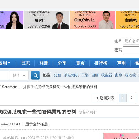
账号
密码
应用
日志
相册
分享
黄页
排行榜
声明
热搜:
短租
抽油烟机
工装
画画
吸尘器
窗帘
洗地毯
帖子
搜
 Sentiment
提供手机党或傻瓜机党一些拍摄风景相的资料
手工皂
遮光
帐篷
床头柜
newton
francais
homestay
7
返回列表
1
2
索
党或傻瓜机党一些拍摄风景相的资料
[复制链接]
›
-4-29 17:43
|
显示全部楼层
f( w$ ?9 R
本帖最后由 npt2008 于 2012-4-29 18:46 编辑