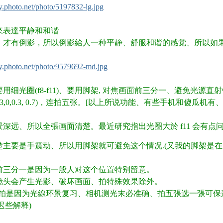
ery.photo.net/photo/5197832-lg.jpg
影來表達平静和和谐
% p% ?3 ?6 Q4 F/ p4 q
、才有倒影，所以倒影給人一种平静、舒服和谐的感觉、所以如
ery.photo.net/photo/9579692-md.jpg
+ V/ J) @/ ^+ O3 m# E
时要用细光圈(f8-f11)、要用脚架, 对焦画面前三分一、避免光源直
7,-0.3,0,0.3, 0.7)，连拍五张。[以上所说功能、有些手机和傻瓜机
深远、所以全張画面清楚。最近研究指出光圈大於 f11 会有点问题
主要是手震动、所以用脚架就可避免这个情况.(又我的脚架是在XS
。
前三分一是因为一般人对这个位置特别留意。
镜头会产生光影、破坏画面、拍特殊效果除外。
# g7 ? F0 a6 m2 S8 V) U( 
V拍是因为光線环景复习、相机测光末必准确、拍五張选一張可保这个
(迟些解释)
5 n3 e4 c- ^: Y