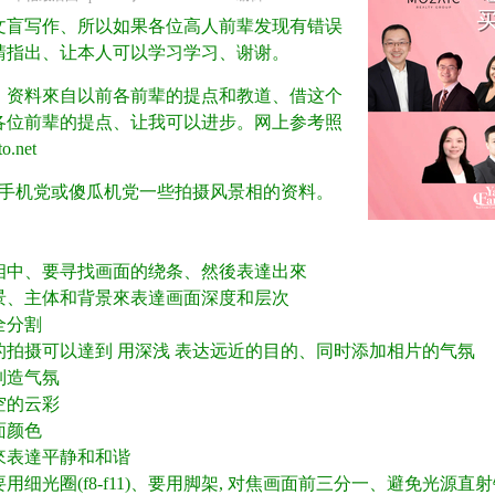
 @7 D( {
文盲写作、所以如果各位高人前辈发现有错误
請指出、让本人可以学习学习、谢谢。
6 j; Z
﹕资料來自以前各前辈的提点和教道、借这个
各位前辈的提点、让我可以进步。网上参考照
.net
提供手机党或傻瓜机党一些拍摄风景相的资料。
2 P# L; m; x8 N3 K
景相中、要寻找画面的绕条、然後表達出來
/ K \) s# \0 Z# H# h( [
前景、主体和背景來表達画面深度和层次
黄全分割
+ u. u% I# E; N
雾的拍摄可以達到 用深浅 表达远近的目的、同时添加相片的气氛
来制造气氛
( t( B' p3 }! l6 r. n% @9 C. f
天空的云彩
画面颜色
! x% d& i4 Y: W4 h1 ?2 h
影來表達平静和和谐
时要用细光圈(f8-f11)、要用脚架, 对焦画面前三分一、避免光源直