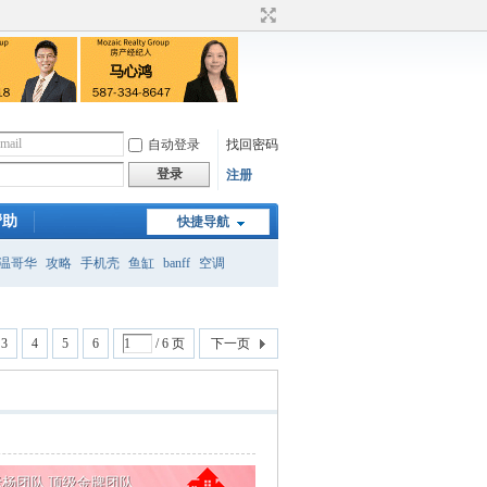
自动登录
找回密码
登录
注册
帮助
快捷导航
温哥华
攻略
手机壳
鱼缸
banff
空调
月
3
4
5
6
/ 6 页
下一页