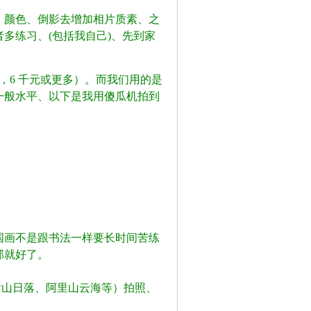
、颜色、倒影去增加相片质素、之
多练习、(包括我自己)、先到家
，6 千元或更多）。而我们用的是
一般水平、以下是我用傻瓜机拍到
国画不是跟书法一样要长时间苦练
那就好了。
' H/ O9 @6 W" {" u: h, p; O
黄山日落、阿里山云海等）拍照、