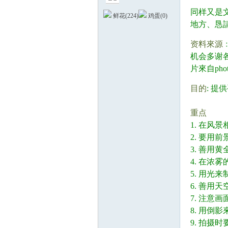
* T* m3 ^8 I% J.
同样又是
鲜花(
224
)
鸡蛋(
0
)
地方、恳
" i: ?& q) d: A5 y
资料來源
机会多谢
德
片來自photo
+ ]7 }. L% ~" ^
目的
: 
重点
& l% ?9 r
1. 在风
2. 要用
3. 善用
4. 在浓
蒙
5. 用光
6. 善用
7. 注意
8. 用倒
9. 拍摄