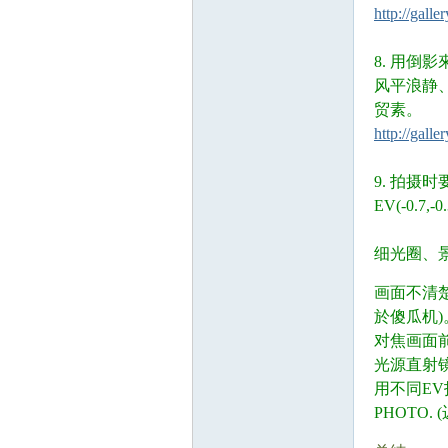
http://gall
8. 用倒
风平浪静
贸素。
nto
http://gall
9. 拍摄
EV(-0.
细光圈、景
q6 N5 q$ E% @
画面不清楚
於傻瓜机)
n
对焦画面
光源直射
用不同E
PHOTO. 
, ]; D6 {' w1 k, N