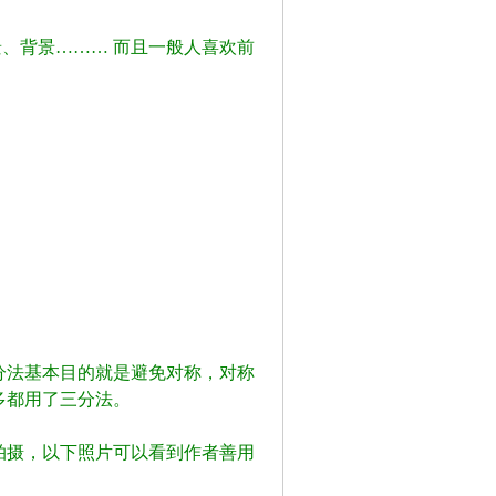
、背景……… 而且一般人喜欢前
分法基本目的就是避免对称，对称
多都用了三分法。
! S' W6 E( X5 d' b T) D: Z
拍摄，以下照片可以看到作者善用