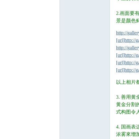
人
2.画面
景是颜色
; ~9 A& X6 y* M1
http://gall
[url]http:/
http://gall
[url]http:/
[url]http:/
社
[url]http:/
0 X5 ]) ?8 a9 ^) ].
以上相片
3. 善用
黄金分割
式构图令
4. 国
区-
浓雾來增