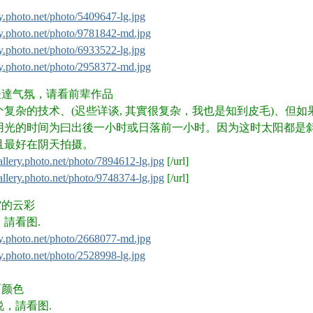
 j+ d' @3 _
ery.photo.net/photo/5409647-lg.jpg
ery.photo.net/photo/9781842-md.jpg
ery.photo.net/photo/6933522-lg.jpg
ery.photo.net/photo/2958372-md.jpg
E# ~
表達气氛，请看前辈作品
- k1 q) {" O9 I" O5 a* d
个复杂的技术、(迟些详谈, 其實很复杂，我也是知到皮毛)、但
用光的时间为曰出後一小时或日落前一小时。因为这时太阳都是
且最好在阴天拍摄。
/ J; \$ y3 z1 S8 I: a; w
/gallery.photo.net/photo/7894612-lg.jpg
[/url]
r7 ~4 {8 T: |# U- U! H* g
/gallery.photo.net/photo/9748374-lg.jpg
[/url]
* }" F1 R5 V* [: C- n& {
' t- x
空的云彩
請看图.
+ K: V) P; x& f; C; V$ ^' L
ery.photo.net/photo/2668077-md.jpg
ery.photo.net/photo/2528998-lg.jpg
面颜色
/ N0 M& z% {" Y
，請看图.
3 f/ A4 \- S5 g1 F: U