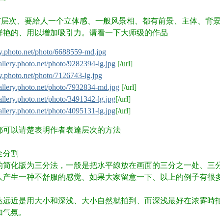
要有层次、要給人一个立体感、一般风景相、都有前景、主体、背景
鲜艳的、用以增加吸引力。请看一下大师级的作品
 e7 ~: p
ery.photo.net/photo/6688559-md.jpg
/gallery.photo.net/photo/9282394-lg.jpg
[/url]
5 |1 D1 E/ N; _3 i; o! ~/ e1 T
ery.photo.net/photo/7126743-lg.jpg
8 u; ^' l+ t9 O' r; f. H
/gallery.photo.net/photo/7932834-md.jpg
[/url]
/gallery.photo.net/photo/3491342-lg.jpg
[/url]
/gallery.photo.net/photo/4095131-lg.jpg
[/url]
 n
都可以请楚表明作者表達层次的方法
$ ]+ [ E& T+ n2 _* }; W! l* L4 n
黄全分割
的简化版为三分法，一般是把水平線放在画面的三分之一处、三
人产生一种不舒服的感觉、如果大家留意一下、以上的例子有很
画表达远近是用大小和深浅、大小自然就拍到、而深浅最好在浓雾時
加气氛。