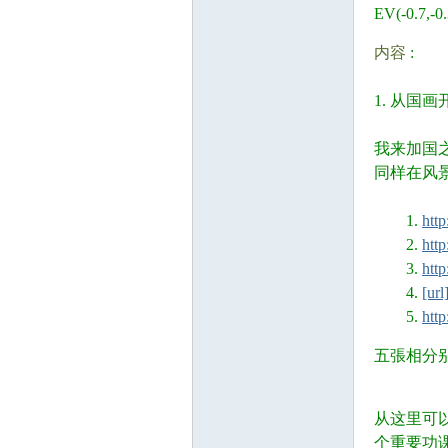
EV(-0.7,-
5 n# u( I: \6 _: J(
内容
:
顿
1. 从国画
我来加国
同样在风
1.
htt
2.
http
3.
http
华
4.
[url
5.
http
0 b, H$ C9 w( ^( 
五張相分
6 \" r( S' |' U$ U8
从这里可
个重要功