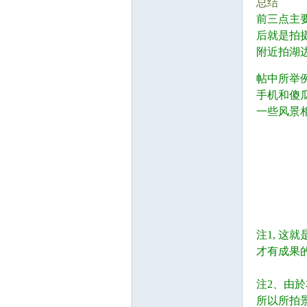
总结
前三点主
后就是拍
附近拍湖
Ch
X+ F8 x& x0 w
帖中所举
手机和傻
一些风景
5 I7 S7 M0 f0 a3 
3 i! \4 L0 g& d6 j
' h- H- x! i: E( R
+ ]7 x1 U% A) X
ina
注1, 
才有成果
注2、由
所以所拍