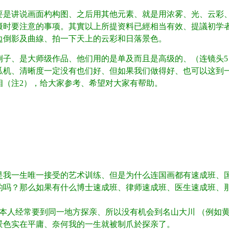
要是讲说画面杓构图、之后用其他元素、就是用浓雾、光、云彩
摄时要注意的事项。其實以上所提资料已經相当有效、提議初学者
边倒影及曲線、拍一下天上的云彩和日落景色。
; \. I8 Z! _! F% x! P" {2 c8 E
例子、是大师级作品、他们用的是单及而且是高级的、（连镜头5
瓜机、清晰度一定没有也们好、但如果我们做得好、也可以这到
相（注2），给大家参考、希望对大家有帮助。
v0 R9 k; a
这就是我一生唯一接受的艺术训练、但是为什么连国画都有速成班、
的吗？那么如果有什么博士速成班、律师速成班、医生速成班、
於本人经常要到同一地方探亲、所以没有机会到名山大川 （例如
景色实在平庸、奈何我的一生就被制爪於探亲了。