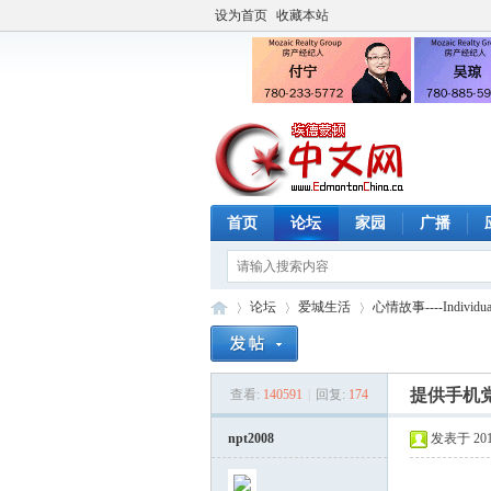
设为首页
收藏本站
首页
论坛
家园
广播
论坛
爱城生活
心情故事----Individual
提供手机
查看:
140591
|
回复:
174
埃
»
›
›
npt2008
发表于 2012
2 w+ k/ h5 j' v6 