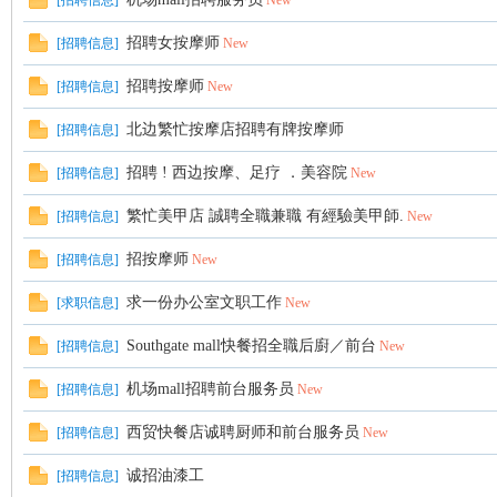
[
招聘信息
]
New
招聘女按摩师
[
招聘信息
]
New
顿
招聘按摩师
[
招聘信息
]
New
北边繁忙按摩店招聘有牌按摩师
[
招聘信息
]
招聘 ! 西边按摩、足疗 ．美容院
[
招聘信息
]
New
繁忙美甲店 誠聘全職兼職 有經驗美甲師.
[
招聘信息
]
New
招按摩师
[
招聘信息
]
New
华
求一份办公室文职工作
[
求职信息
]
New
Southgate mall快餐招全職后廚／前台
[
招聘信息
]
New
机场mall招聘前台服务员
[
招聘信息
]
New
西贸快餐店诚聘厨师和前台服务员
[
招聘信息
]
New
诚招油漆工
[
招聘信息
]