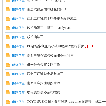
近西mall SUBWAY 诚聘员工
[
招聘信息
]
南边汽修店招有经验的师傅
[
招聘信息
]
西北工厂诚聘全职兼职食品包装工
[
招聘信息
]
诚招油漆工，帮工，handyman
[
招聘信息
]
诚招油漆工
[
招聘信息
]
Ed
BC省维多利亚岛小镇中餐杂碎馆招厨师
[
招聘信息
]
南面中餐馆诚聘楼面服务生(企枱)
[
招聘信息
]
求一份办公室文职工作
[
求职信息
]
西北工厂诚聘食品包装工
[
招聘信息
]
南面旺店招注册按摩师
[
招聘信息
]
mo
埃德蒙顿装修公司招聘
[
招聘信息
]
TOYO SUSHI 日本餐厅誠聘 part time 厨房帮手員工一
[
招聘信息
]