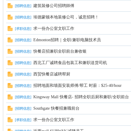
建筑裝修公司招聘師傅
[
招聘信息
]
人
埃德蒙顿本地装修公司，诚意招聘！
[
招聘信息
]
求一份办公室文职工作
[
求职信息
]
Edmonton招聘｜全职/兼职电脑技术员
[
招聘信息
]
快餐店招兼职全职前台兼收银
[
招聘信息
]
西北工厂诚聘食品包装工和兼职送货司机
[
招聘信息
]
社
西贸快餐店诚聘帮厨
[
招聘信息
]
招聘地面和墙面安装师傅/帮工 时薪：$25-40/hour
[
招聘信息
]
Kingsway Mall 快餐店- 招聘全职后厨和兼职/全职前台
[
招聘信息
]
Southgate 快餐招兼職前台
[
招聘信息
]
求一份办公室文职工作
[
求职信息
]
区-