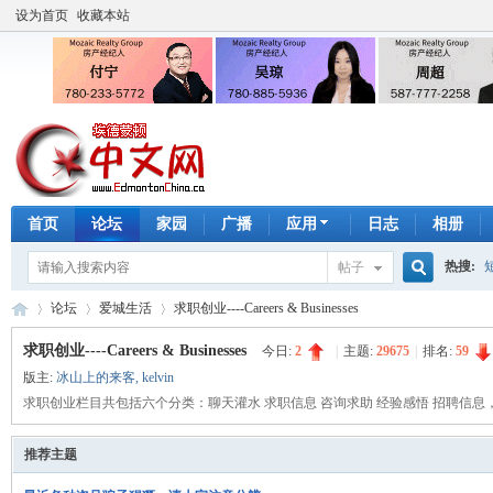
设为首页
收藏本站
首页
论坛
家园
广播
应用
日志
相册
热搜:
帖子
搜
论坛
爱城生活
求职创业----Careers & Businesses
手工皂
求职创业----Careers & Businesses
今日:
2
|
主题:
29675
|
排名:
59
版主:
冰山上的来客
,
kelvin
索
埃
求职创业栏目共包括六个分类：聊天灌水 求职信息 咨询求助 经验感悟 招聘信
»
›
›
推荐主题