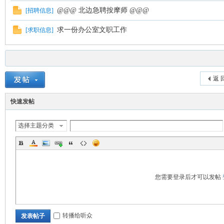
@@@ 北边急聘按摩师 @@@
[
招聘信息
]
求一份办公室文职工作
[
求职信息
]
nto
返 
快速发帖
选择主题分类
n
您需要登录后才可以发帖
转播给听众
发表帖子