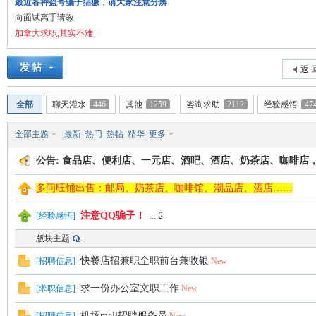
最近各种盗号骗子猖獗，请大家注意分辨
向面试高手请教
加拿大求职,其实不难
返 
德
全部
聊天灌水
446
其他
1259
咨询求助
2112
经验感悟
47
全部主题
最新
热门
热帖
精华
更多
公告:
食品店、便利店、一元店、酒吧、酒店、奶茶店、咖啡店
多间旺铺出售：邮局、奶茶店、咖啡馆、潮品店、酒店……
注意QQ骗子！
[
经验感悟
]
...
2
蒙
版块主题
快餐店招兼职全职前台兼收银
[
招聘信息
]
New
求一份办公室文职工作
[
求职信息
]
New
机场mall招聘服务员