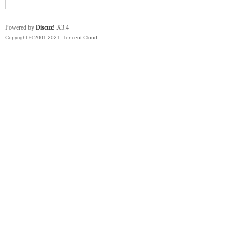
Powered by
Discuz!
X3.4
Copyright © 2001-2021, Tencent Cloud.
Ch
ina