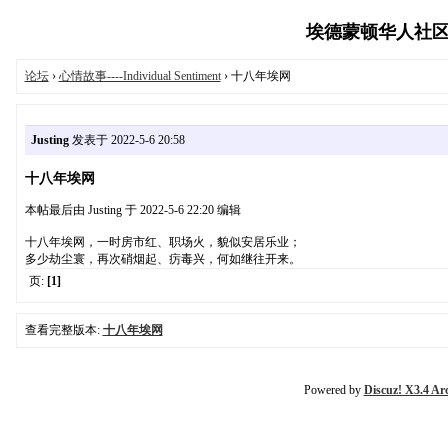
埃德蒙顿华人社区-Edmo
论坛
›
心情故事----Individual Sentiment
› 十八年埃网
Justing
发表于 2022-5-6 20:58
十八年埃网
本帖最后由 Justing 于 2022-5-6 22:20 编辑
十八年埃网，一时房市红、职场火，貌似安居乐业；
多少劫尘寰，再次硝烟起、疠毒兴，何如继往开来。
页:
[1]
查看完整版本:
十八年埃网
Powered by
Discuz! X3.4 Ar