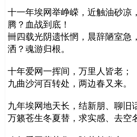
十一年埃网举峥嵘，近触油砂凉
腾？血战到底！
卌四载光阴遗怅惘，晨辞陋室急
洒？魂游归根。
十年爱网一挥间，万里人皆老；
九曲沙河百转处，两边春又来。
九年埃网地天长，结新朋、聊旧
万籁苍生冬夏替，求实感、去空