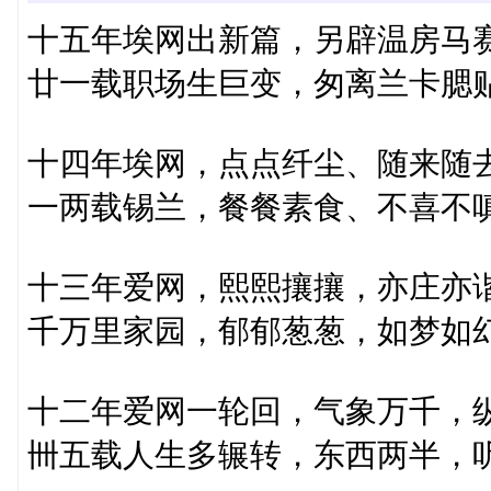
十五年埃网出新篇，另辟温房马
廿一载职场生巨变，匆离兰卡腮
十四年埃网，点点纤尘、随来随
一两载锡兰，餐餐素食、不喜不
十三年爱网，熙熙攘攘，亦庄亦
千万里家园，郁郁葱葱，如梦如
十二年爱网一轮回，气象万千，
卌五载人生多辗转，东西两半，