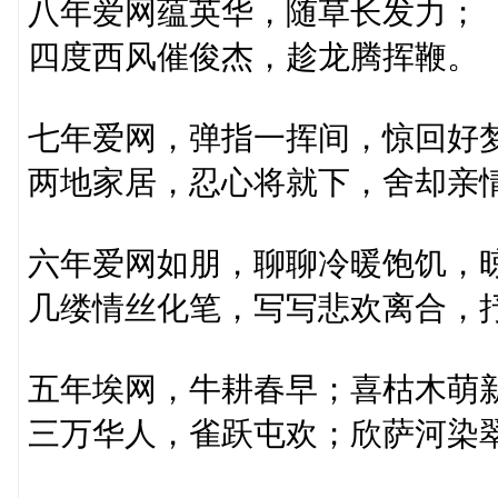
八年爱网蕴英华，随草长发力；
四度西风催俊杰，趁龙腾挥鞭。
七年爱网，弹指一挥间，惊回好
两地家居，忍心将就下，舍却亲
六年爱网如朋，聊聊冷暖饱饥，
几缕情丝化笔，写写悲欢离合，
五年埃网，牛耕春早；喜枯木萌
三万华人，雀跃屯欢；欣萨河染