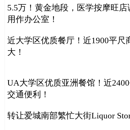
5.5万！黄金地段，医学按摩旺店
用作办公室！
近大学区优质餐厅！近1900平
大！
UA大学区优质亚洲餐馆！近24
交通便利！
转让爱城南部繁忙大街Liquor Stor