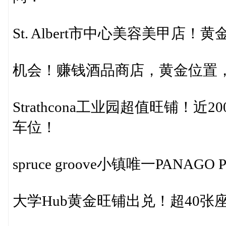
St. Albert市中心美容美甲店
机会！赚钱酒品商店，黄金位置
Strathcona工业园超值旺铺！
车位！
spruce groove小镇唯一PAN
大学Hub黄金旺铺出兑！超40