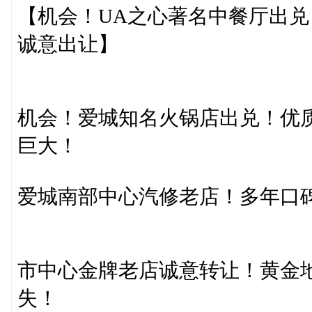
【机会！UA之心著名中餐厅出兑！
诚意出让】
机会！爱城知名火锅店出兑！优
巨大！
爱城南部中心汽修老店！多年口
市中心金牌老店诚意转让！黄金地
失！