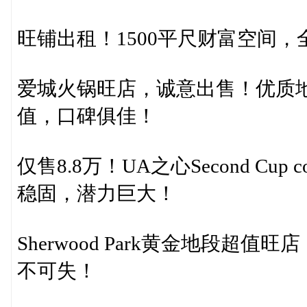
旺铺出租！1500平尺财富空间
爱城火锅旺店，诚意出售！优质
值，口碑俱佳！
仅售8.8万！UA之心Second C
稳固，潜力巨大！
Sherwood Park黄金地段
不可失！