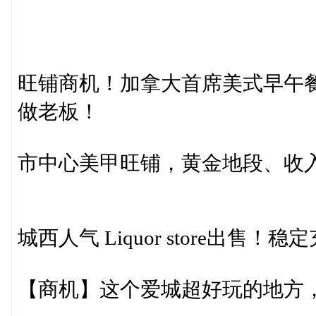
旺铺商机！加拿大首席美式早午
做老板！
市中心美甲旺铺，黄金地段、收
城西人气 Liquor store出售
【商机】这个爱城超好玩的地方