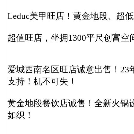
Leduc美甲旺店！黄金地段、
超值旺店，坐拥1300平尺创富
爱城西南名区旺店诚意出售！23
支持！机不可失！
黄金地段餐饮店诚售！全新火锅设
如织！