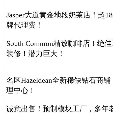
Jasper大道黄金地段奶茶店！超
牌代理费！
South Common精致咖啡店！
装修！潜力巨大！
名区Hazeldean全新稀缺钻石
理中心！
诚意出售！预制模块工厂，多年