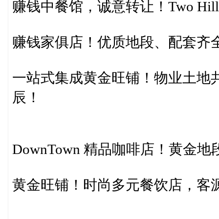
赚钱中餐馆，诚意转让！Two Hi
赚钱家俱店！优质地段、配套齐
一站式集成黄金旺铺！物业土地
辰！
DownTown 精品咖啡店！黄金
黄金旺铺！时尚多元餐饮店，客