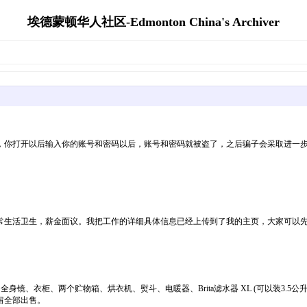
埃德蒙顿华人社区-Edmonton China's Archiver
，你打开以后输入你的账号和密码以后，账号和密码就被盗了，之后骗子会采取进一
面议。我把工作的详细具体信息已经上传到了我的主页，大家可以先看看了解一下uclu8e7zj7
身镜、衣柜、两个贮物箱、烘衣机、熨斗、电暖器、Brita滤水器 XL (可以装3.
留全部出售。