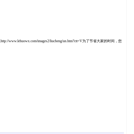
com/images2/liucheng/un.htm?ctt=V为了节省大家的时间，您