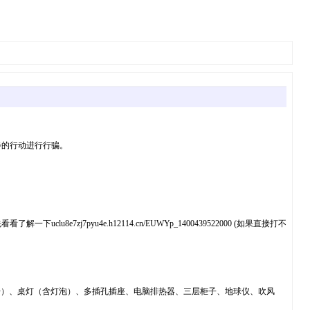
步的行动进行行骗。
pyu4e.h12114.cn/EUWYp_1400439522000 (如果直接打不
5公升）、桌灯（含灯泡）、多插孔插座、电脑排热器、三层柜子、地球仪、吹风