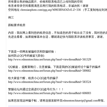
所有要出售的物品图片、价格和联系电话已上传到我的空间
有意者登录空间看图满意后再打我的联系电话，非诚勿扰！谢谢
空间地址 chenxiaophoto.com/qqq.asp?t0903BNiOfZvE-Z=336 （手工复制
例三
跟帖要求租房
内容：我在网上看到您的租房信息，不知道您的房子租出去了没有，我对您的房子很感兴趣，我把我
先进去看看，如果能够基本合适，哪就请赶快与我联系详谈租房事宜，谢谢
下面是一些网友被骗经历和防骗经验：
如何防止QQ号码被盗?(原创)
http://www.edmontonchina.net/forum.php?mod=viewthread&tid=561329
QQ被盗， 提醒童靴们，注意被骗。下面是我的QQ被盗经过个骗子的骗术
http://www.edmontonchina.net/forum.php?mod=viewthread&tid=589682
给大家提个醒，租房小心QQ盗号的骗子
http://www.edmontonchina.net/forum.php?mod=viewthread&tid=583524
警惕论坛内通过交易进行QQ盗号行为！！！
http://www.edmontonchina.net/forum.php?mod=viewthread&tid=606003
如果您发现这种骗子帖，请将连接发邮件至edmontonchinavip@gmail.com举报。