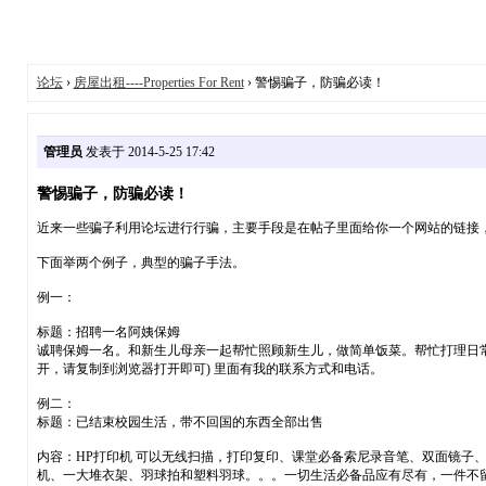
论坛
›
房屋出租----Properties For Rent
› 警惕骗子，防骗必读！
管理员
发表于 2014-5-25 17:42
警惕骗子，防骗必读！
近来一些骗子利用论坛进行行骗，主要手段是在帖子里面给你一个网站的链接
下面举两个例子，典型的骗子手法。
例一：
标题：招聘一名阿姨保姆
诚聘保姆一名。和新生儿母亲一起帮忙照顾新生儿，做简单饭菜。帮忙打理日常生活卫生，薪金
开，请复制到浏览器打开即可) 里面有我的联系方式和电话。
例二：
标题：已结束校园生活，带不回国的东西全部出售
内容：HP打印机 可以无线扫描，打印复印、课堂必备索尼录音笔、双面镜子、全
机、一大堆衣架、羽球拍和塑料羽球。。。一切生活必备品应有尽有，一件不