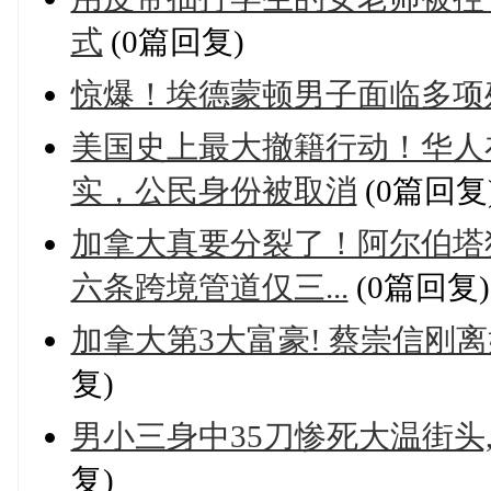
式
(0篇回复)
惊爆！埃德蒙顿男子面临多项
美国史上最大撤籍行动！华人
实，公民身份被取消
(0篇回复
加拿大真要分裂了！阿尔伯塔
六条跨境管道仅三...
(0篇回复)
加拿大第3大富豪! 蔡崇信刚
复)
男小三身中35刀惨死大温街头,
复)