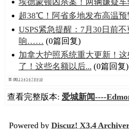
埃德蒙顿凶杀案！两辆嫌疑车
超38℃！阿省多地发布高温预
USPS紧急提醒：7月30日
响……
(0篇回复)
加拿大护照系统重大更新！这
了！这些名额以后...
(0篇回复)
页:
[1]
2
3
4
5
6
7
8
9
10
查看完整版本:
爱城新闻----Edmon
Powered by
Discuz! X3.4 Archive