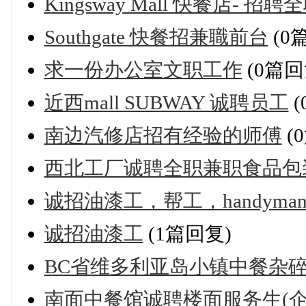
Kingsway Mall 快餐店-
Southgate 快餐招兼職前台
(0
求一份办公室文职工作
(0篇回
近西mall SUBWAY 诚聘员工
(
南边汽修店招有经验的师傅
(
西北工厂诚聘全职兼职食品包
诚招油漆工，帮工，handyma
诚招油漆工
(1篇回复)
BC省维多利亚岛小镇中餐杂
南面中餐馆诚聘楼面服务生(企