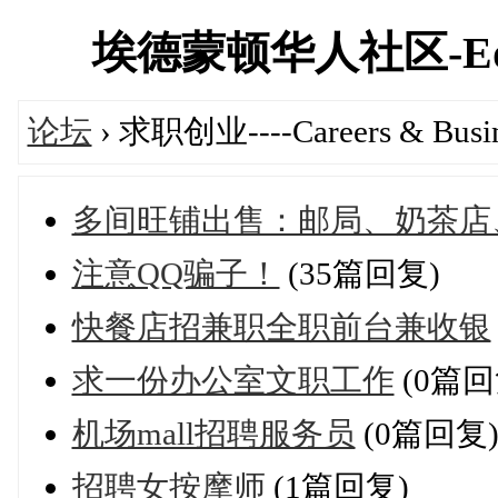
埃德蒙顿华人社区-Edmont
论坛
› 求职创业----Careers & Busin
多间旺铺出售：邮局、奶茶店
注意QQ骗子！
(35篇回复)
快餐店招兼职全职前台兼收银
求一份办公室文职工作
(0篇回
机场mall招聘服务员
(0篇回复
招聘女按摩师
(1篇回复)