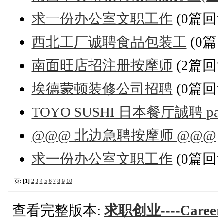
求一份办公室文职工作
(0篇回
西北工厂诚聘食品包装工
(0篇
南面旺店招注册按摩师
(2篇回
埃德蒙顿装修公司招聘
(0篇回
TOYO SUSHI 日本餐厅誠聘 p
@@@ 北边急聘按摩师 @@@
求一份办公室文职工作
(0篇回
页:
[1]
2
3
4
5
6
7
8
9
10
查看完整版本:
求职创业----Careers